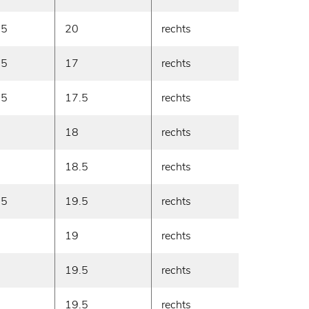
.5
20
rechts
2600
.5
17
rechts
2850
.5
17.5
rechts
3150
18
rechts
3750
18.5
rechts
4400
.5
19.5
rechts
3900
19
rechts
4650
19.5
rechts
5200
19.5
rechts
5400