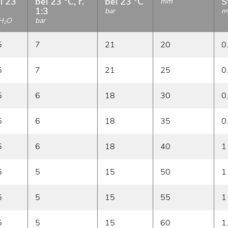
i 23
bei 23 °C, r.
bei 23 °C
S
mm
1:3
bar
m
H
O
bar
2
5
7
21
20
0
5
7
21
25
0
5
6
18
30
0
5
6
18
35
0
5
6
18
40
1
5
5
15
50
1
5
5
15
55
1
5
5
15
60
1