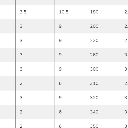
3.5
10.5
180
2
3
9
200
2
3
9
220
2
3
9
260
3
3
9
300
3
2
6
310
2
3
9
320
3
2
6
340
3
2
6
350
3