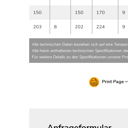
150
150
170
9
203
8
202
224
9
Alle technischen Daten beziehen sich auf eine Tempera
Alle hierin enthaltenen technischen Spezifikationen di
Für weitere Details zu den Spezifikationen unserer Pr
Print Page
Anfrageformular