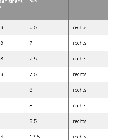
tahldraht
je Meter
mm
m
g/m
.8
6.5
rechts
155
.8
7
rechts
180
.8
7.5
rechts
200
.8
7.5
rechts
225
8
rechts
280
8
rechts
340
8.5
rechts
360
.4
13.5
rechts
510