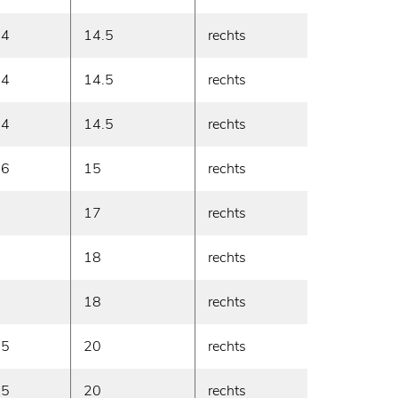
.4
14.5
rechts
680
.4
14.5
rechts
730
.4
14.5
rechts
730
.6
15
rechts
950
17
rechts
1220
18
rechts
1400
18
rechts
1600
.5
20
rechts
2050
.5
20
rechts
2250