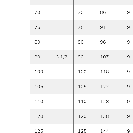
70
70
86
9
75
75
91
9
80
80
96
9
90
3 1/2
90
107
9
100
100
118
9
105
105
122
9
110
110
128
9
120
120
138
9
125
125
144
9