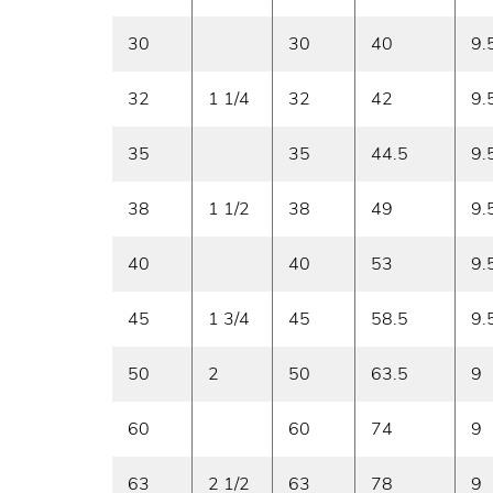
30
30
40
9.
32
1 1/4
32
42
9.
35
35
44.5
9.
38
1 1/2
38
49
9.
40
40
53
9.
45
1 3/4
45
58.5
9.
50
2
50
63.5
9
60
60
74
9
63
2 1/2
63
78
9