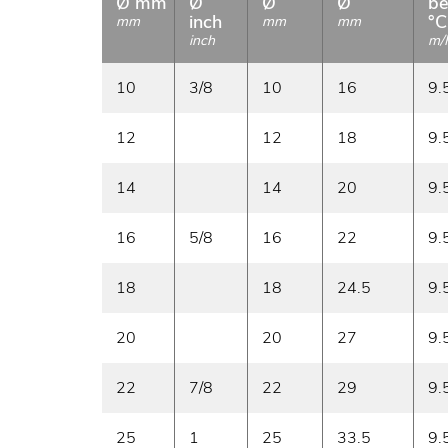
Ø mm
Ø
Ø
Ø
be
inch
°C
mm
mm
mm
inch
m/
10
3/8
10
16
9.
12
12
18
9.
14
14
20
9.
16
5/8
16
22
9.
18
18
24.5
9.
20
20
27
9.
22
7/8
22
29
9.
25
1
25
33.5
9.