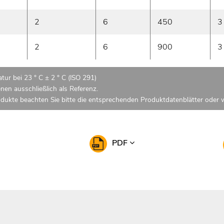
2
6
450
3
2
6
900
3
tur bei 23 ° C ± 2 ° C (ISO 291)
enen ausschließlich als Referenz.
odukte beachten Sie bitte die entsprechenden Produktdatenblätter oder w
PDF