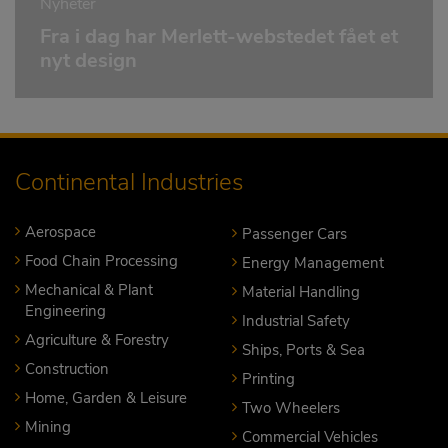
Nyheter
Fra i dag har Merlett-webstedet fået et
nyt design
Continental Industries
Aerospace
Passenger Cars
Food Chain Processing
Energy Management
Mechanical & Plant
Material Handling
Engineering
Industrial Safety
Agriculture & Forestry
Ships, Ports & Sea
Construction
Printing
Home, Garden & Leisure
Two Wheelers
Mining
Commercial Vehicles