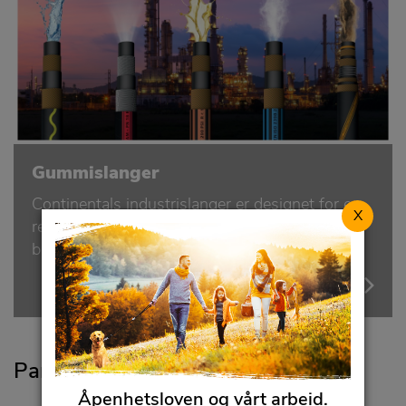
Gummislanger
Continentals industrislanger er designet for en
X
rekke industrielle og kommersielle
bruksområder.
Partnernettverk for distributører
Åpenhetsloven og vårt arbeid.