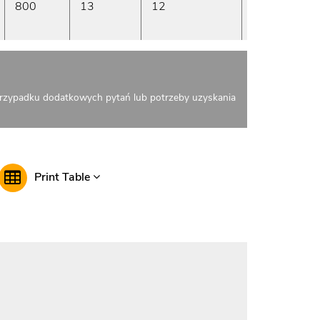
800
13
12
22
pr
rzypadku dodatkowych pytań lub potrzeby uzyskania
Print Table