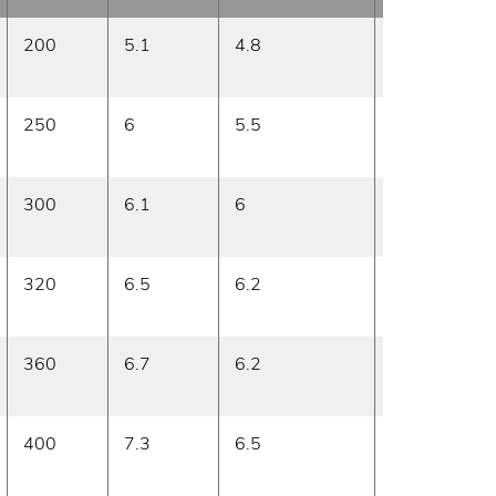
200
5.1
4.8
10.5
pr
250
6
5.5
11.3
pr
300
6.1
6
12.5
pr
320
6.5
6.2
14
pr
360
6.7
6.2
14
pr
400
7.3
6.5
14
pr