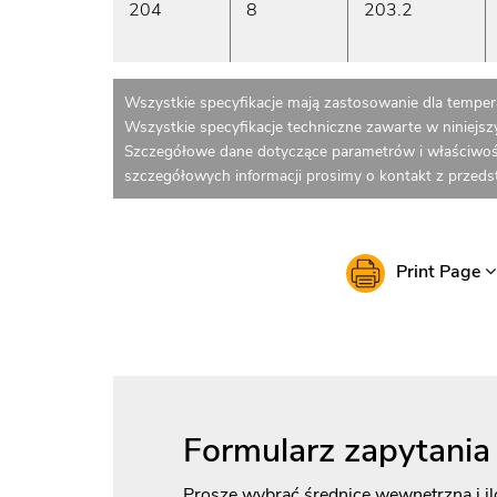
204
8
203.2
Wszystkie specyfikacje mają zastosowanie dla tempera
Wszystkie specyfikacje techniczne zawarte w niniejs
Szczegółowe dane dotyczące parametrów i właściwoś
szczegółowych informacji prosimy o kontakt z przed
Print Page
Formularz zapytania
Proszę wybrać średnicę wewnętrzną i il