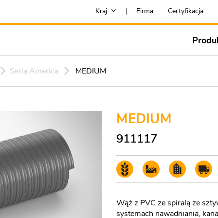
Kraj
Firma
Certyfikacja
Produ
Seria America
MEDIUM
MEDIUM
911117
Wąż z PVC ze spiralą ze szty
systemach nawadniania, kana