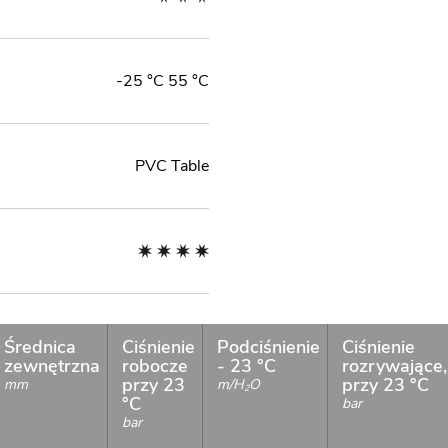
-25 °C 55 °C
PVC Table
Średnica
Ciśnienie
Podciśnienie
Ciśnienie
zewnętrzna
robocze
- 23 °C
rozrywające,
przy 23
przy 23 °C
mm
m/H
O
2
°C
bar
bar