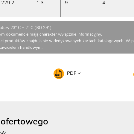
229.2
1.3
9
4
tury 23° C ± 2° C (ISO 291)
zym dokumencie mają charakter wyłącznie informacyjny.
ci produktów znajdują się w dedykowanych kartach katalogowych. W p
stawicielem handlowym.
PDF
 ofertowego
ość