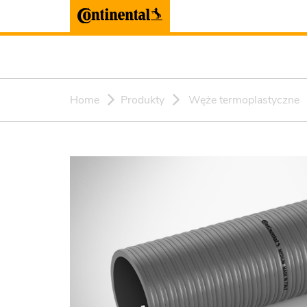
Home
Produkty
Węże termoplastyczne