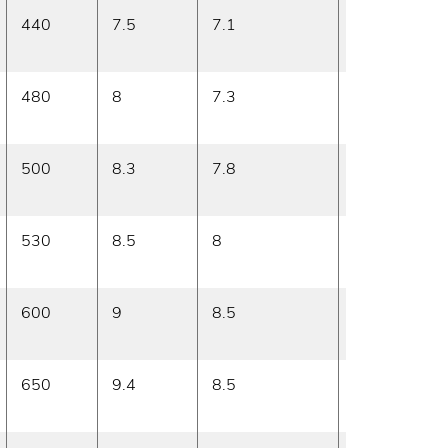
440
7.5
7.1
15.5
pr
480
8
7.3
17
pr
500
8.3
7.8
17.5
pr
530
8.5
8
18
pr
600
9
8.5
20
pr
650
9.4
8.5
21.5
pr