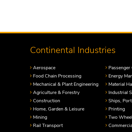
Continental Industries
Aerospace
Passenger 
Food Chain Processing
Energy Ma
Mechanical & Plant Engineering
Material H
Agriculture & Forestry
Industrial 
Construction
Ships, Por
Home, Garden & Leisure
Printing
Mining
Two Wheel
Rail Transport
Commercial