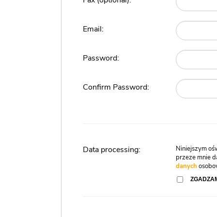
Fax (optional):
Email:
Password:
Confirm Password:
Data processing:
Niniejszym oś
przeze mnie 
danych
osobow
ZGADZAM