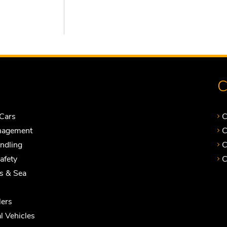
C
Cars
C
nagement
C
andling
C
Safety
C
ts & Sea
ers
 Vehicles