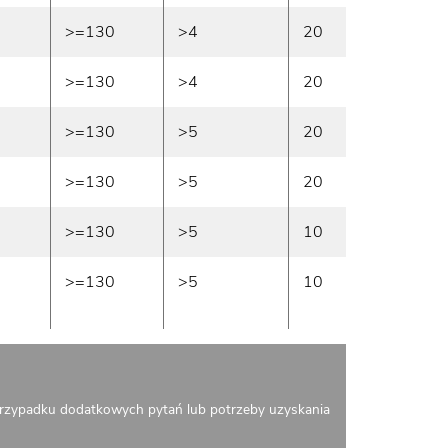
>=130
>4
20
W maga
>=130
>4
20
W maga
>=130
>5
20
W maga
>=130
>5
20
W maga
>=130
>5
10
W maga
>=130
>5
10
W maga
rzypadku dodatkowych pytań lub potrzeby uzyskania