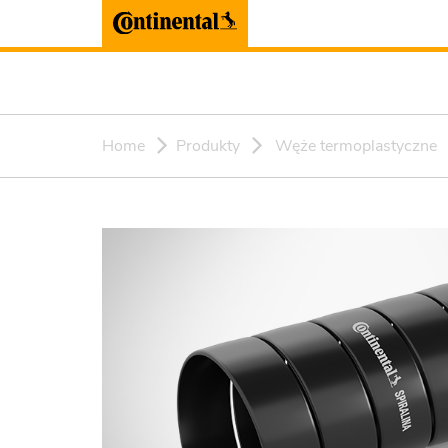
Home
Produkty
Węże termoplastyczne