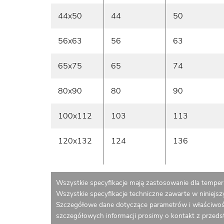
44x50
44
50
56x63
56
63
65x75
65
74
80x90
80
90
100x112
103
113
120x132
124
136
Wszystkie specyfikacje mają zastosowanie dla tempera
Wszystkie specyfikacje techniczne zawarte w niniejs
Szczegółowe dane dotyczące parametrów i właściwoś
szczegółowych informacji prosimy o kontakt z przed