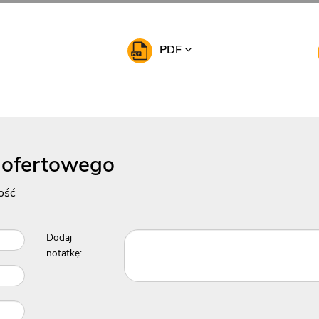
PDF
 ofertowego
ość
Dodaj
notatkę: