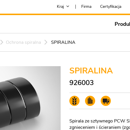
Kraj
Firma
Certyfikacja
Produ
Ochrona spiralna
SPIRALINA
SPIRALINA
926003
Spirala ze sztywnego PCW SH
zgnieceniem i ścieraniem (