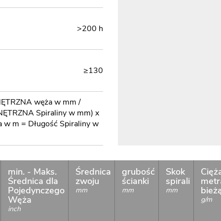
>200 h
≥130
NĘTRZNA węża w mm /
ĘTRZNA Spiraliny w mm) x
w m = Długość Spiraliny w
min. - Maks.
Średnica
grubość
Skok
Cięż
Średnica dla
zwoju
ścianki
spirali
metr
Pojedynczego
bież
mm
mm
mm
Węża
g/m
inch