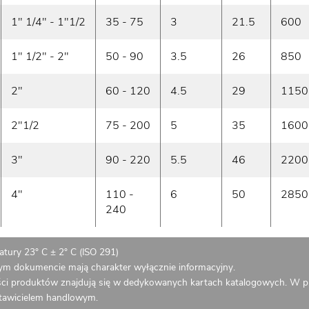
1" 1/4" - 1"1/2
35 - 75
3
21.5
600
1" 1/2" - 2"
50 - 90
3.5
26
850
2"
60 - 120
4.5
29
1150
2"1/2
75 - 200
5
35
1600
3"
90 - 220
5.5
46
2200
4"
110 -
6
50
2850
240
tury 23° C ± 2° C (ISO 291)
zym dokumencie mają charakter wyłącznie informacyjny.
ci produktów znajdują się w dedykowanych kartach katalogowych. W p
stawicielem handlowym.