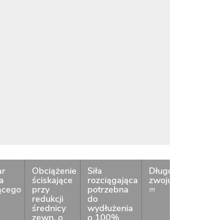
ar
Obciążenie
Siła
Długość
Dostę
a
ściskające
rozciągająca
zwoju
ącego
przy
potrzebna
m
redukcji
do
średnicy
wydłużenia
zewn. o
o 100%