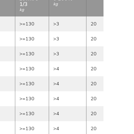
1/3
kg
kg
>=130
>3
20
W maga
>=130
>3
20
W maga
>=130
>3
20
W maga
>=130
>4
20
W maga
>=130
>4
20
W maga
>=130
>4
20
W maga
>=130
>4
20
W maga
>=130
>4
20
W maga