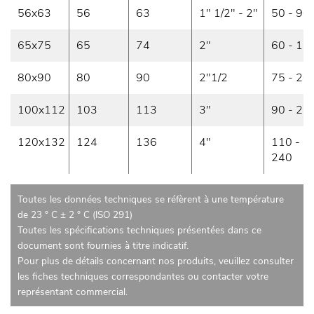
56x63
56
63
1" 1/2" - 2"
50 - 90
65x75
65
74
2"
60 - 12
80x90
80
90
2"1/2
75 - 20
100x112
103
113
3"
90 - 22
120x132
124
136
4"
110 -
240
Toutes les données techniques se réfèrent à une température
de 23 ° C ± 2 ° C (ISO 291)
Toutes les spécifications techniques présentées dans ce
document sont fournies à titre indicatif.
Pour plus de détails concernant nos produits, veuillez consulter
les fiches techniques correspondantes ou contacter votre
représentant commercial.