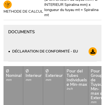
INTERIEUR Spiralina mm) x
longueur du tuyau mt = Spiralina
METHODE DE CALCUL
mt
DOCUMENTS
DÉCLARATION DE CONFORMITÉ - EU
Ø
Ø
Ø
Pour del
Pour
Nominal
Interieur
Exterieur
Tubes
Groupe
Individuels
de
mm
mm
mm
ø Min-max
Tuyaux
Min-
inch
max ø
Extern
mm