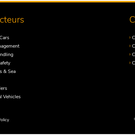
ecteurs
C
Cars
C
nagement
C
andling
C
Safety
C
ts & Sea
ers
 Vehicles
olicy