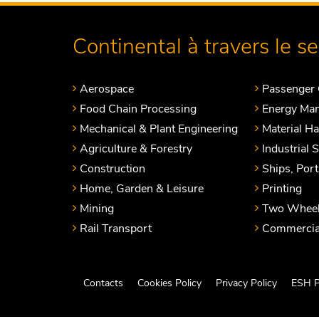
Continental à travers le s
Aerospace
Passenger 
Food Chain Processing
Energy Ma
Mechanical & Plant Engineering
Material H
Agriculture & Forestry
Industrial 
Construction
Ships, Por
Home, Garden & Leisure
Printing
Mining
Two Wheel
Rail Transport
Commercial
Contacts
Cookies Policy
Privacy Policy
ESH P