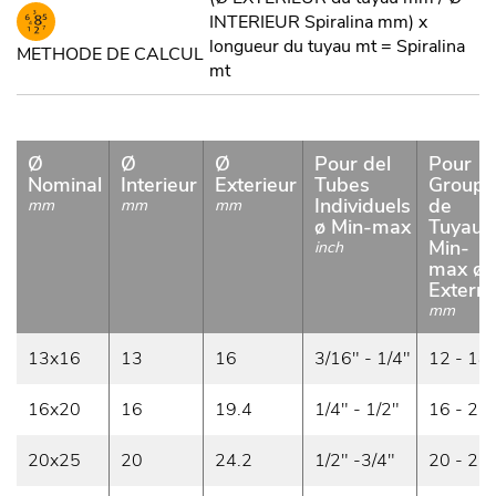
INTERIEUR Spiralina mm) x
longueur du tuyau mt = Spiralina
METHODE DE CALCUL
mt
Ø
Ø
Ø
Pour del
Pour
Nominal
Interieur
Exterieur
Tubes
Groupe
Individuels
de
mm
mm
mm
ø Min-max
Tuyaux
Min-
inch
max ø
Extern
mm
13x16
13
16
3/16" - 1/4"
12 - 18
16x20
16
19.4
1/4" - 1/2"
16 - 26
20x25
20
24.2
1/2" -3/4"
20 - 27