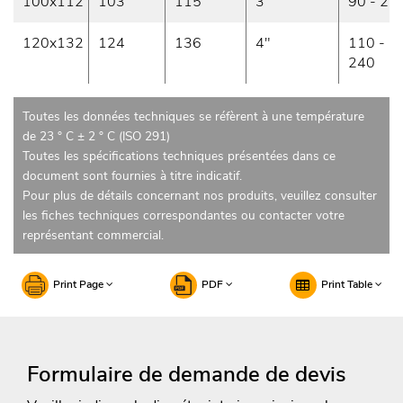
100x112
103
115
3"
90 - 22
120x132
124
136
4"
110 -
240
Toutes les données techniques se réfèrent à une température
de 23 ° C ± 2 ° C (ISO 291)
Toutes les spécifications techniques présentées dans ce
document sont fournies à titre indicatif.
Pour plus de détails concernant nos produits, veuillez consulter
les fiches techniques correspondantes ou contacter votre
représentant commercial.
Print Page
PDF
Print Table
Formulaire de demande de devis