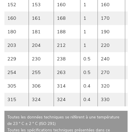
152
153
160
1
160
0
160
161
168
1
170
0
180
181
188
1
190
0
203
204
212
1
220
0
229
230
238
0.5
240
0
254
255
263
0.5
270
0
305
306
314
0.4
320
0
315
324
324
0.4
330
0
Toutes les données techniques se réfèrent à une température
de 23 ° C ± 2 ° C (ISO 291)
Toutes les spécifications techniques présentées dans ce