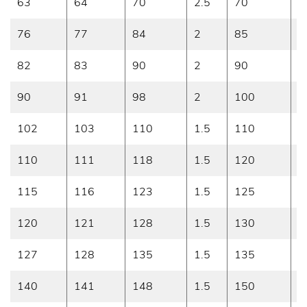
63
64
70
2.5
70
0
76
77
84
2
85
0
82
83
90
2
90
0
90
91
98
2
100
0
102
103
110
1.5
110
0
110
111
118
1.5
120
0
115
116
123
1.5
125
0
120
121
128
1.5
130
0
127
128
135
1.5
135
0
140
141
148
1.5
150
0