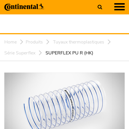
Home
Produits
Tuyaux thermoplastiques
Série Superflex
SUPERFLEX PU R (HK)