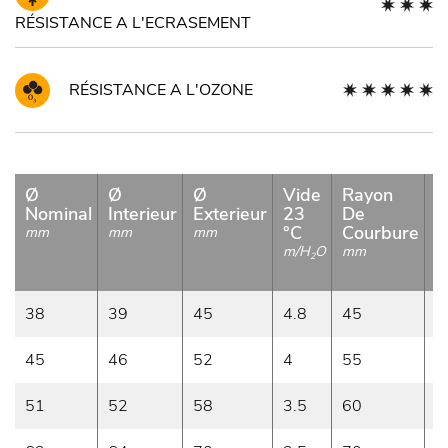
RÉSISTANCE A L'ECRASEMENT
RÉSISTANCE A L'OZONE
Ø
Ø
Ø
Vide
Rayon
E
Nominal
Interieur
Exterieur
23
De
P
°C
Courbure
mm
mm
mm
m
m/H
O
mm
2
38
39
45
4.8
45
0
45
46
52
4
55
0
51
52
58
3.5
60
0