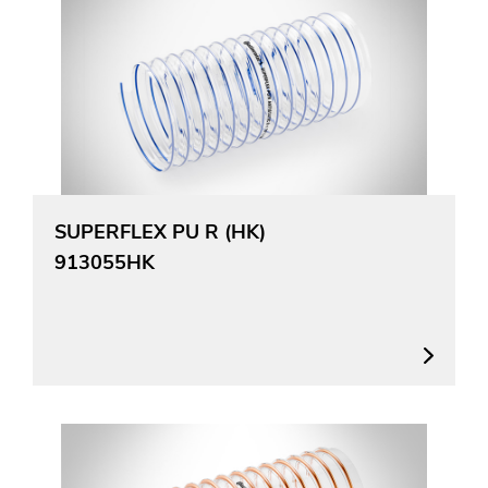
SUPERFLEX PU R (HK)
913055HK