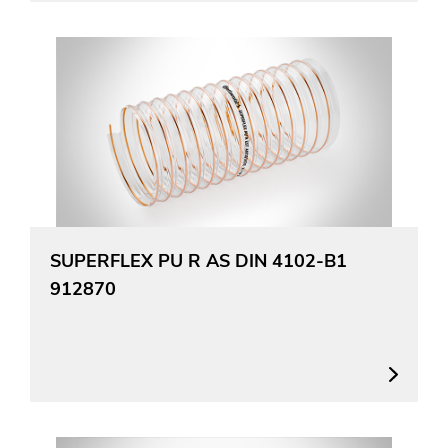
SUPERFLEX PU R AS DIN 4102-B1
912870