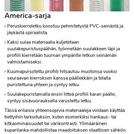
America-sarja
Peruskierreletku koostuu pehmitetystä PVC-seinästä ja
jäykästä spiraalista.
Kaksi sulaa materiaalia kuljetetaan
suulakepuristuspäähän, työnnetään suulakkeen läpi ja
profiili kierretään tuurnan ympärille letkun seinämän
valmistamiseksi.
Kuumapursotettu profiili hitsautuu muotonsa vuoksi
seuraavan kierroksen kanssa päällekkäin ja telalla
puristettuna yhteen ja syntyy letku.
Suulakepuristamalla ensin litteä profiili karan päälle,
syntyy sisävuorauksella varustettu letku.
Tässä erilaisia yhteensopivia materiaaleja voidaan käyttää
tiettyihin tarkoituksiin, kuten esimerkiksi hankaus- tai
kitkaominaisuudet tai värikontrasti. Ylimääräinen
kuparilanka mahdollistaa maadoituksen staattisen sähkön