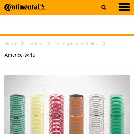
Home
Tuotteet
Termoplastiset letkut
America-sarja