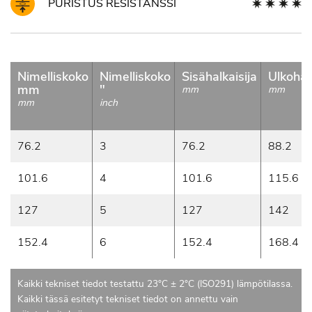
PURISTUS RESISTANSSI
Nimelliskoko
Nimelliskoko
Sisähalkaisija
Ulkohalk
mm
"
mm
mm
mm
inch
76.2
3
76.2
88.2
101.6
4
101.6
115.6
127
5
127
142
152.4
6
152.4
168.4
Kaikki tekniset tiedot testattu 23°C ± 2°C (ISO291) lämpötilassa.
Kaikki tässä esitetyt tekniset tiedot on annettu vain