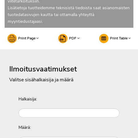
viitetarkoituksiin.
Lisätietoja tuotteidemme teknisistä tiedoista saat asianomaisten
tuotedatasivujen kautta tai ottamalla yhteyttä
myyntiedustajaasi.
Print Page
PDF
Print Table
Ilmoitusvaatimukset
Valitse sisähalkaisija ja määrä
Halkaisija:
Määrä: