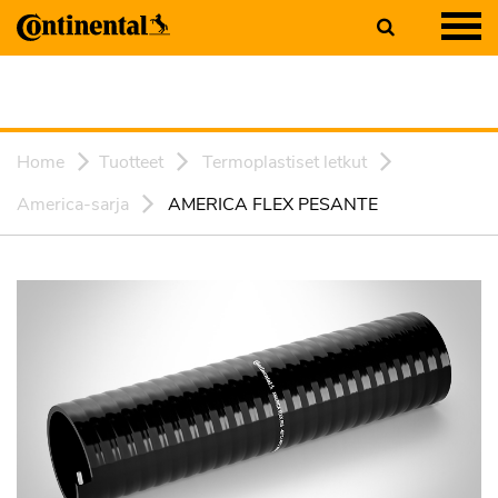
Home
Tuotteet
Termoplastiset letkut
America-sarja
AMERICA FLEX PESANTE