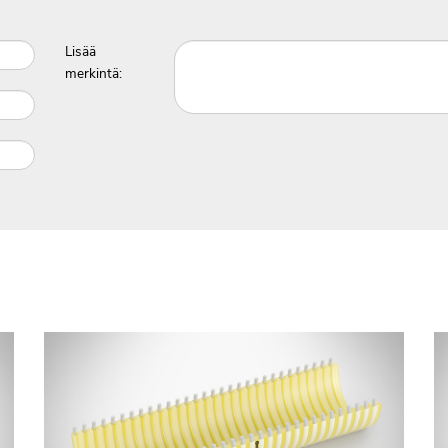
Lisää
merkintä: