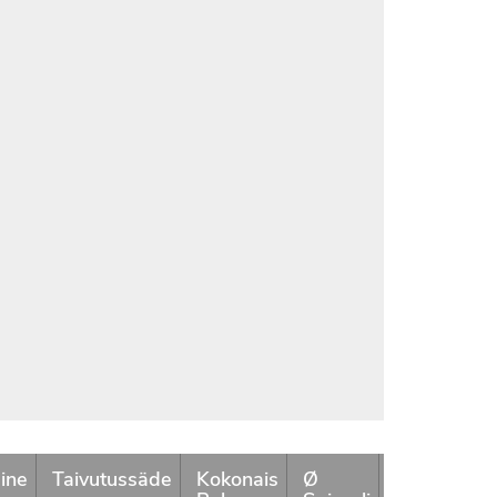
ine
Taivutussäde
Kokonais
Ø
Spiraalin