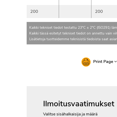
200
200
Kaikki tekniset tiedot testattu 23°C ± 2°C (ISO291) läm
Kaikki tässä esitetyt tekniset tiedot on annettu vain vii
Lisätietoja tuotteidemme teknisistä tiedoista saat asi
Print Page
Ilmoitusvaatimukset
Valitse sisähalkaisija ja määrä