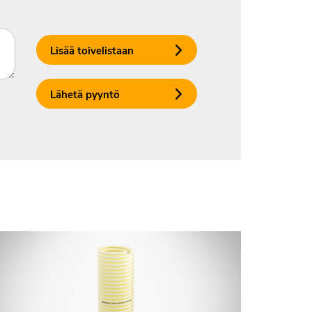
Lisää toivelistaan
Lähetä pyyntö