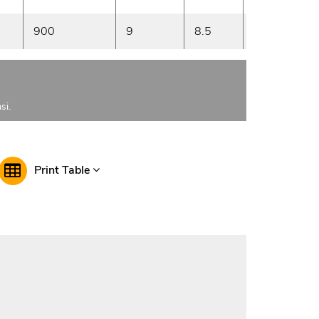
900
9
8.5
21.5
si.
Print Table