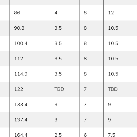
86
4
8
12
90.8
3.5
8
10.5
100.4
3.5
8
10.5
112
3.5
8
10.5
114.9
3.5
8
10.5
122
TBD
7
TBD
133.4
3
7
9
137.4
3
7
9
164.4
2.5
6
7.5