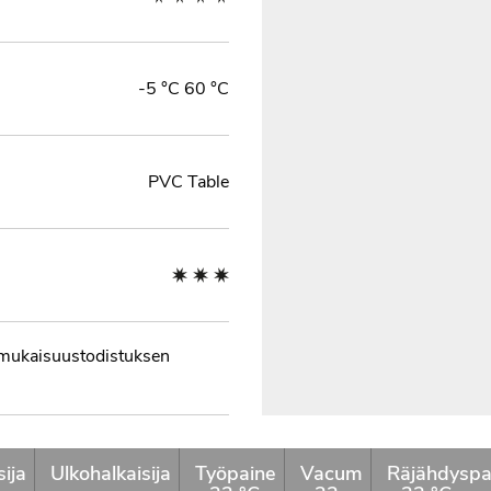
-5 °C 60 °C
PVC Table
mukaisuustodistuksen
sija
Ulkohalkaisija
Työpaine
Vacum
Räjähdyspa