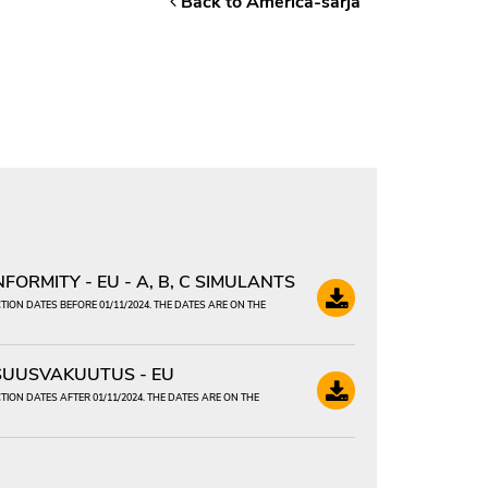
Back to America-sarja
ORMITY - EU - A, B, C SIMULANTS
ION DATES BEFORE 01/11/2024. THE DATES ARE ON THE
UUSVAKUUTUS - EU
ION DATES AFTER 01/11/2024. THE DATES ARE ON THE