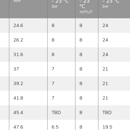
- 23 °C
- 23
- 23 °C
mm
°C
bar
bar
m/H
O
2
24.6
8
8
24
26.2
8
8
24
31.6
8
8
24
37
7
8
21
39.2
7
8
21
41.8
7
8
21
45.4
TBD
8
TBD
47.6
6.5
8
19.5