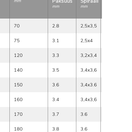
Paksuus
Spiraali
Nousu
mm
mm
mm
mm
70
2.8
2,5x3,5
7
75
3.1
2,5x4
6.8
120
3.3
3,2x3,4
7.4
140
3.5
3,4x3,6
7.5
150
3.6
3,4x3.6
7.7
160
3.4
3,4x3,6
7.7
170
3.7
3.6
7.6
180
3.8
3.6
7.8