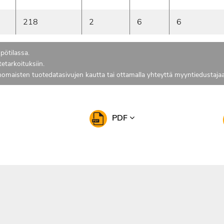
218
2
6
6
pötilassa.
tetarkoituksiin.
anomaisten tuotedatasivujen kautta tai ottamalla yhteyttä myyntiedustajaa
PDF