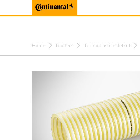
Home
Tuotteet
Termoplastiset letkut