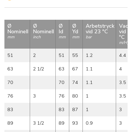
Ø
Ø
Ø
Ø
Arbetstryck
Vac
Nominell
Nominell
Id
Yd
vid 23 °C
vid 2
°C
mm
inch
mm
mm
bar
m/H
O
2
51
2
51
55
1.2
4.4
63
2 1/2
63
67
1.1
4
70
70
74
1.1
3.5
76
3
76
80
1
3.5
83
83
87
1
3
89
3 1/2
89
93
0.9
3