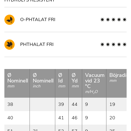
HYDROLYS RESISTENT
O-PHTALAT FRI
PHTHALAT FRI
Ø
Ø
Ø
Ø
Vacuum
Böjradie
Nominell
Nominell
Id
Yd
vid 23
mm
°C
mm
inch
mm
mm
m/H
O
2
38
39
44
9
19
40
41
46
9
20