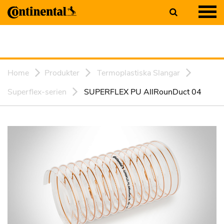
Home
Produkter
Termoplastiska Slangar
Superflex-serien
SUPERFLEX PU AllRounDuct 04