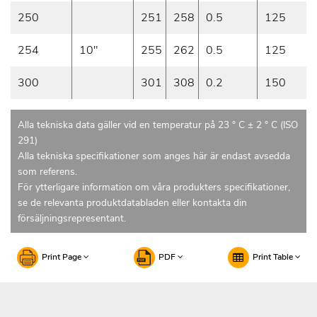
250
251
258
0.5
125
254
10"
255
262
0.5
125
300
301
308
0.2
150
Alla tekniska data gäller vid en temperatur på 23 ° C ± 2 ° C (ISO
291)
Alla tekniska specifikationer som anges här är endast avsedda
som referens.
För ytterligare information om våra produkters specifikationer,
se de relevanta produktdatabladen eller kontakta din
försäljningsrepresentant.
Print Page
PDF
Print Table