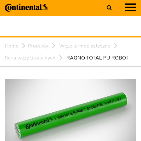
Home
Produkty
Węże termoplastyczne
Seria węży tekstylnych
RAGNO TOTAL PU ROBOT