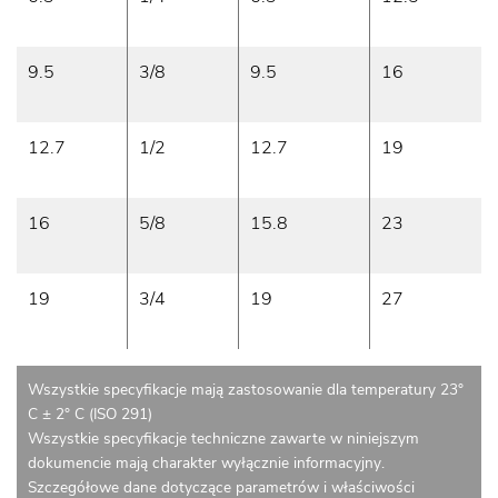
9.5
3/8
9.5
16
12.7
1/2
12.7
19
16
5/8
15.8
23
19
3/4
19
27
Wszystkie specyfikacje mają zastosowanie dla temperatury 23°
C ± 2° C (ISO 291)
Wszystkie specyfikacje techniczne zawarte w niniejszym
dokumencie mają charakter wyłącznie informacyjny.
Szczegółowe dane dotyczące parametrów i właściwości