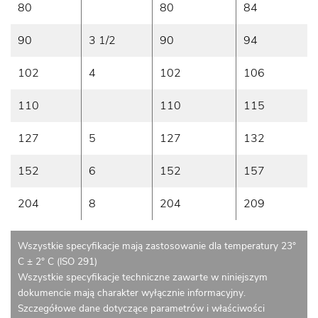
80
80
84
90
3 1/2
90
94
102
4
102
106
110
110
115
127
5
127
132
152
6
152
157
204
8
204
209
Wszystkie specyfikacje mają zastosowanie dla temperatury 23°
C ± 2° C (ISO 291)
Wszystkie specyfikacje techniczne zawarte w niniejszym
dokumencie mają charakter wyłącznie informacyjny.
Szczegółowe dane dotyczące parametrów i właściwości