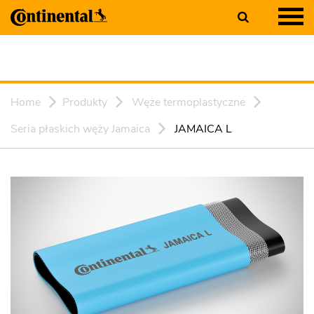
Home
Produkty
Węże termoplastyczne
Seria płaskich węży Jamaica
JAMAICA L