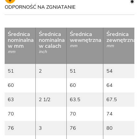
ODPORNOŚĆ NA ZGNIATANIE
Średnica
Średnica
Średnica
Średnica
nominalna
nominalna
wewnętrzna
zewnętrzna
w mm
w calach
mm
mm
mm
inch
51
2
51
54
60
60
64
63
2 1/2
63.5
67.5
70
70
74
76
3
76
80