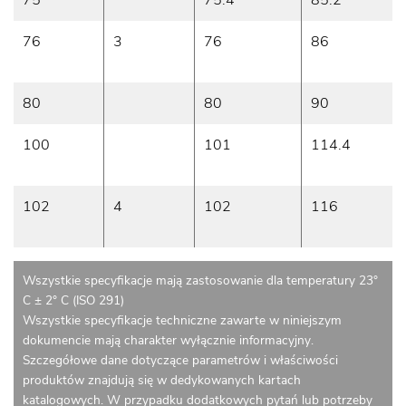
75
75.4
85.2
76
3
76
86
80
80
90
100
101
114.4
102
4
102
116
Wszystkie specyfikacje mają zastosowanie dla temperatury 23°
C ± 2° C (ISO 291)
Wszystkie specyfikacje techniczne zawarte w niniejszym
dokumencie mają charakter wyłącznie informacyjny.
Szczegółowe dane dotyczące parametrów i właściwości
produktów znajdują się w dedykowanych kartach
katalogowych. W przypadku dodatkowych pytań lub potrzeby