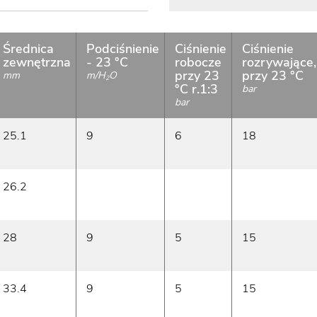
Średnica
Podciśnienie
Ciśnienie
Ciśnienie
zewnętrzna
- 23 °C
robocze
rozrywające,
przy 23
przy 23 °C
mm
m/H
O
2
°C r.1:3
bar
bar
25.1
9
6
18
26.2
28
9
5
15
33.4
9
5
15