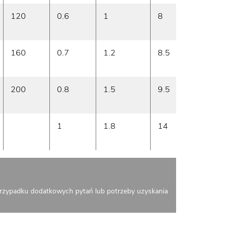
120
0.6
1
8
prawo
160
0.7
1.2
8.5
prawo
200
0.8
1.5
9.5
prawo
1
1.8
14
prawo
rzypadku dodatkowych pytań lub potrzeby uzyskania