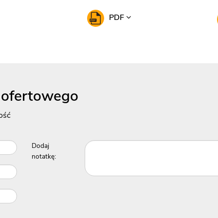
PDF
 ofertowego
ość
Dodaj
notatkę: