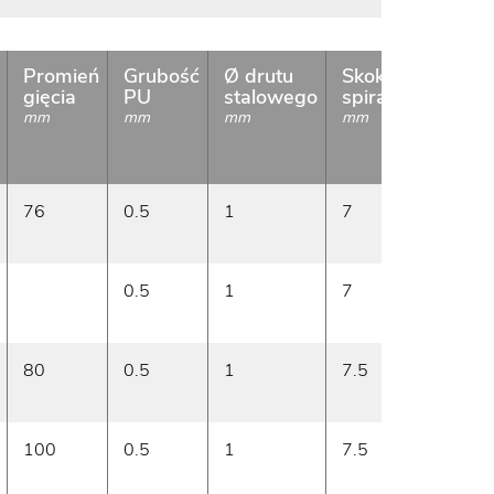
Promień
Grubość
Ø drutu
Skok
Kierune
gięcia
PU
stalowego
spirali
spirali
mm
mm
mm
mm
76
0.5
1
7
prawo
0.5
1
7
prawo
80
0.5
1
7.5
prawo
100
0.5
1
7.5
prawo