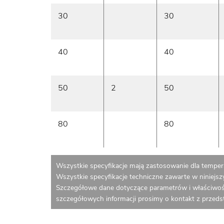
30
30
40
40
50
2
50
80
80
Wszystkie specyfikacje mają zastosowanie dla tempera
Wszystkie specyfikacje techniczne zawarte w niniejs
Szczegółowe dane dotyczące parametrów i właściwoś
szczegółowych informacji prosimy o kontakt z przed