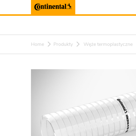
Home
Produkty
Węże termoplastyczne