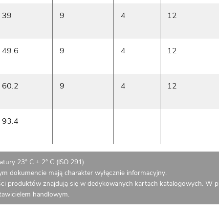
39
9
4
12
49.6
9
4
12
60.2
9
4
12
93.4
tury 23° C ± 2° C (ISO 291)
zym dokumencie mają charakter wyłącznie informacyjny.
ci produktów znajdują się w dedykowanych kartach katalogowych. W p
stawicielem handlowym.