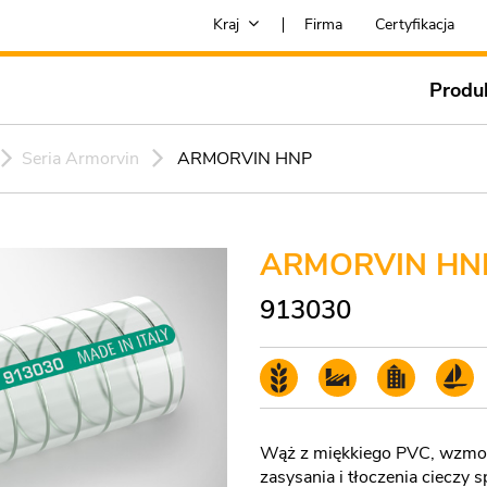
Kraj
Firma
Certyfikacja
Produ
Seria Armorvin
ARMORVIN HNP
ARMORVIN HN
913030
Wąż z miękkiego PVC, wzmocn
zasysania i tłoczenia ciecz