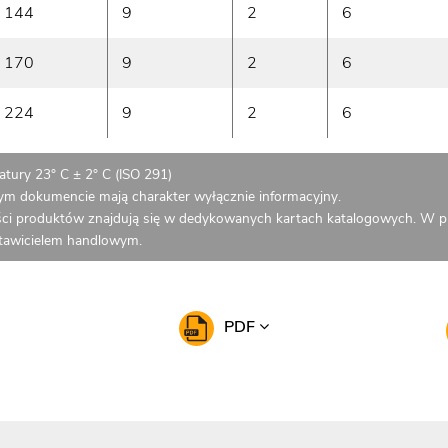
144
9
2
6
170
9
2
6
224
9
2
6
tury 23° C ± 2° C (ISO 291)
zym dokumencie mają charakter wyłącznie informacyjny.
ci produktów znajdują się w dedykowanych kartach katalogowych. W p
stawicielem handlowym.
PDF