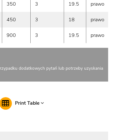
350
3
19.5
prawo
5400
450
3
18
prawo
7200
900
3
19.5
prawo
9000
rzypadku dodatkowych pytań lub potrzeby uzyskania
Print Table