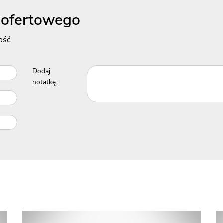
 ofertowego
ość
Dodaj
notatkę: