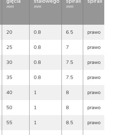
gięcia
stalowego
spirali
spirali
metra
bieżąc
mm
mm
mm
g/m
20
0.8
6.5
prawo
155
25
0.8
7
prawo
180
30
0.8
7.5
prawo
200
35
0.8
7.5
prawo
225
40
1
8
prawo
280
50
1
8
prawo
340
55
1
8.5
prawo
360