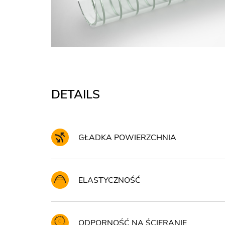
DETAILS
GŁADKA POWIERZCHNIA
ELASTYCZNOŚĆ
ODPORNOŚĆ NA ŚCIERANIE