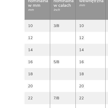
nominalna
nominalna
wewnętrzna
w mm
w calach
mm
mm
inch
10
3/8
10
12
12
14
14
16
5/8
16
18
18
20
20
22
7/8
22