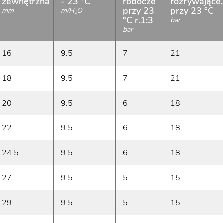
zewnętrzna
- 23 °C
robocze
rozrywające,
przy 23
przy 23 °C
mm
m/H
O
2
°C r.1:3
bar
bar
16
9.5
7
21
18
9.5
7
21
20
9.5
6
18
22
9.5
6
18
24.5
9.5
6
18
27
9.5
5
15
29
9.5
5
15