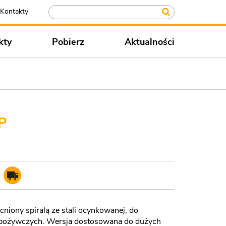
Kontakty
kty
Pobierz
Aktualności
P
iony spiralą ze stali ocynkowanej, do
y spożywczych. Wersja dostosowana do dużych