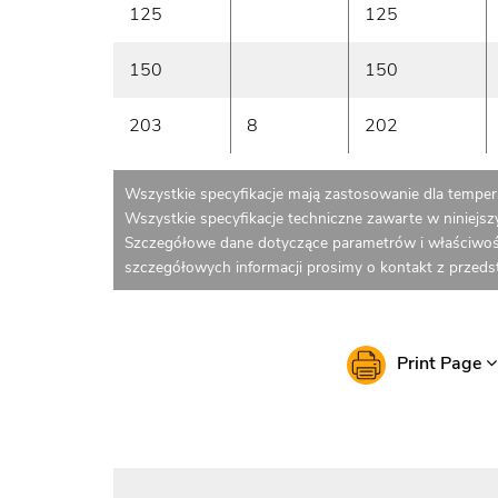
125
125
150
150
203
8
202
Wszystkie specyfikacje mają zastosowanie dla tempera
Wszystkie specyfikacje techniczne zawarte w niniejs
Szczegółowe dane dotyczące parametrów i właściwoś
szczegółowych informacji prosimy o kontakt z przed
Print Page