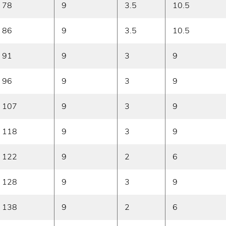
78
9
3.5
10.5
86
9
3.5
10.5
91
9
3
9
96
9
3
9
107
9
3
9
118
9
3
9
122
9
2
6
128
9
3
9
138
9
2
6