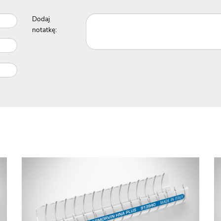
Dodaj
notatkę: