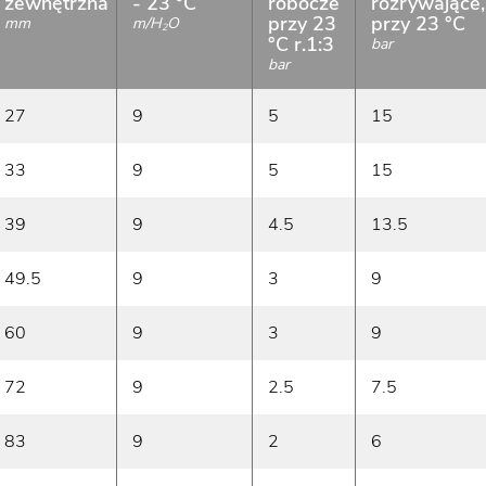
zewnętrzna
- 23 °C
robocze
rozrywające,
przy 23
przy 23 °C
mm
m/H
O
2
°C r.1:3
bar
bar
27
9
5
15
33
9
5
15
39
9
4.5
13.5
49.5
9
3
9
60
9
3
9
72
9
2.5
7.5
83
9
2
6