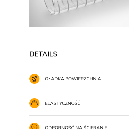
DETAILS
GŁADKA POWIERZCHNIA
ELASTYCZNOŚĆ
ODPORNOŚĆ NA ŚCIERANIE