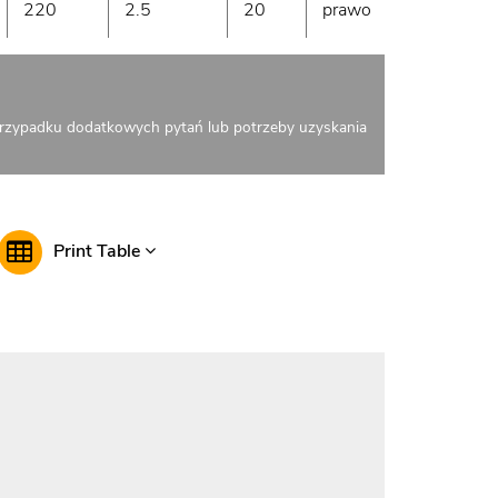
220
2.5
20
prawo
2700
rzypadku dodatkowych pytań lub potrzeby uzyskania
Print Table