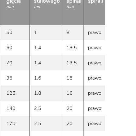
gięcia
stalowego
spirali
spirali
metra
bieżąc
mm
mm
mm
g/m
50
1
8
prawo
340
60
1.4
13.5
prawo
510
70
1.4
13.5
prawo
600
95
1.6
15
prawo
870
125
1.8
16
prawo
1200
140
2.5
20
prawo
1800
170
2.5
20
prawo
2200