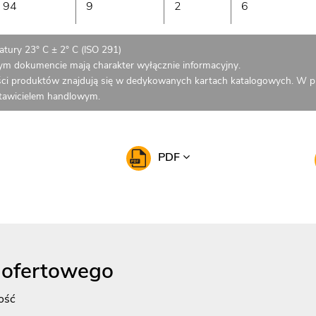
94
9
2
6
tury 23° C ± 2° C (ISO 291)
zym dokumencie mają charakter wyłącznie informacyjny.
ci produktów znajdują się w dedykowanych kartach katalogowych. W p
stawicielem handlowym.
PDF
 ofertowego
ość