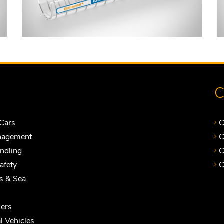
C
Cars
C
nagement
C
andling
C
Safety
C
ts & Sea
ers
 Vehicles