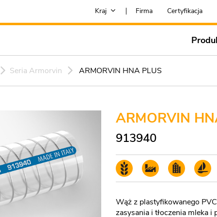
Kraj
Firma
Certyfikacja
Produ
Seria Armorvin
ARMORVIN HNA PLUS
ARMORVIN HN
913940
Wąż z plastyfikowanego PVC z
zasysania i tłoczenia mleka 