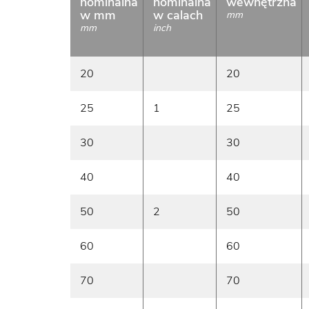
nominalna
nominalna
wewnętrzna
w mm
w calach
mm
mm
inch
20
20
25
1
25
30
30
40
40
50
2
50
60
60
70
70