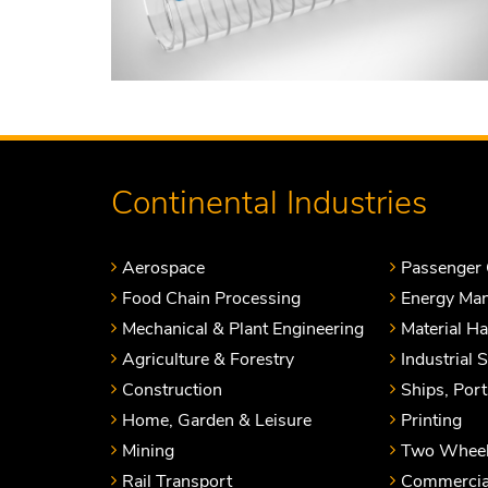
Continental Industries
Aerospace
Passenger 
Food Chain Processing
Energy Ma
Mechanical & Plant Engineering
Material H
Agriculture & Forestry
Industrial 
Construction
Ships, Por
Home, Garden & Leisure
Printing
Mining
Two Wheel
Rail Transport
Commercial