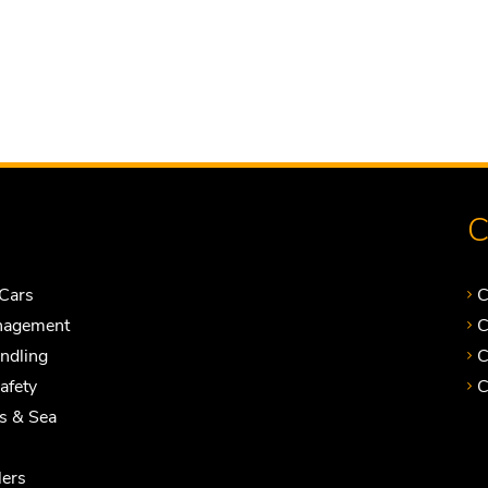
C
Cars
C
nagement
C
andling
C
Safety
C
ts & Sea
ers