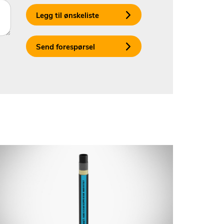
Legg til ønskeliste
Send forespørsel