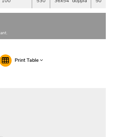
100
530
36x54° doppia
50
På Lag
ant.
Print Table