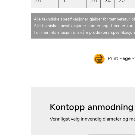
25
1
25
34
20
Alle teknsiske spesifikasjoner gjelder for temperatur 
Alle tekniske spesifikasjoner som er angitt her, er ku
For mer informasjon om våre produkters spesifikasjone
Print Page
Kontopp anmodning o
Vennligst velg innvendig diameter og 