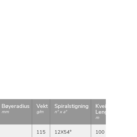
Bøyeradius
Vekt
Spiralstigning
Kveil
Tilgje
Lengde
Het
mm
g/m
n° x a°
m
115
12X54°
100
Ved