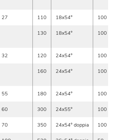
Foresp
27
110
18x54°
100
På Lag
130
18x54°
100
Ved
Foresp
32
120
24x54°
100
På Lag
160
24x54°
100
Ved
Foresp
55
180
24x54°
100
På Lag
60
300
24x55°
100
På Lag
70
350
24x54° doppia
100
På Lag