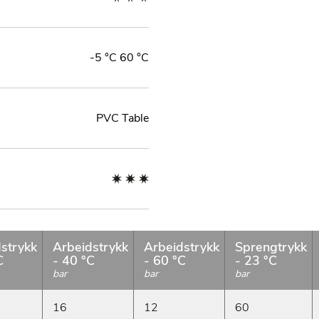
-5 °C 60 °C
PVC Table
strykk
Arbeidstrykk
Arbeidstrykk
Sprengtrykk
C
- 40 °C
- 60 °C
- 23 °C
bar
bar
bar
16
12
60