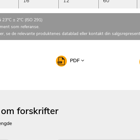
16
12
60
på 23°C ± 2°C (ISO 291)
n ment som referanse.
r, se de relevante produktenes datablad eller kontakt din salgsrepresent
PDF
m forskrifter
mengde