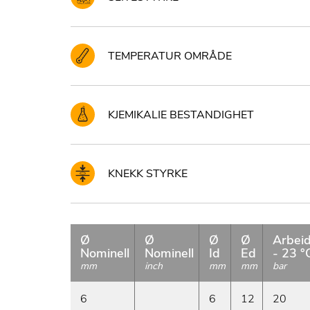
TEMPERATUR OMRÅDE
KJEMIKALIE BESTANDIGHET
KNEKK STYRKE
Ø
Ø
Ø
Ø
Arbeid
Nominell
Nominell
Id
Ed
- 23 °
mm
inch
mm
mm
bar
6
6
12
20