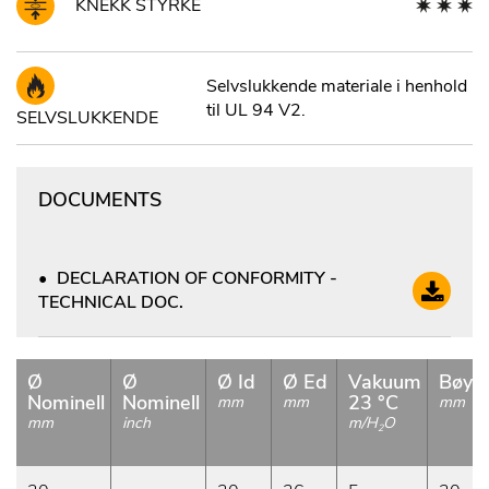
KNEKK STYRKE
Selvslukkende materiale i henhold
til UL 94 V2.
SELVSLUKKENDE
DOCUMENTS
DECLARATION OF CONFORMITY -
TECHNICAL DOC.
Ø
Ø
Ø Id
Ø Ed
Vakuum
Bøyer
Nominell
Nominell
23 °C
mm
mm
mm
mm
inch
m/H
O
2