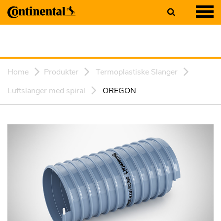
Home
Produkter
Termoplastiske Slanger
Luftslanger med spiral
OREGON