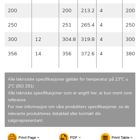
200
200
213.2
4
200
250
251
265.4
4
250
300
12
304.8
319.8
4
300
356
14
356
372.6
4
380
Alle teknsiske spesifikasjoner gjelder for temperatur på 23°C ±
2°C (ISO 291)
Alle tekniske spesifikasjoner som er angitt her, er kun ment som
referanse.
For mer informasjon om våre produkters spesifikasjoner, se de
relevante produktenes datablad eller kontakt din
salgsrepresentant.
Print Page
PDF
Print Table