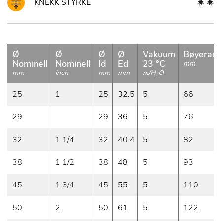
KNEKK STYRKE
Ø
Ø
Ø
Ø
Vakuum
Bøyeradi
Nominell
Nominell
Id
Ed
23 °C
mm
mm
inch
mm
mm
m/H
O
2
25
1
25
32.5
5
66
29
29
36
5
76
32
1 1/4
32
40.4
5
82
38
1 1/2
38
48
5
93
45
1 3/4
45
55
5
110
50
2
50
61
5
122