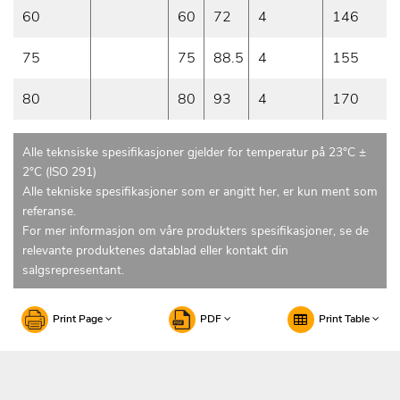
60
60
72
4
146
75
75
88.5
4
155
80
80
93
4
170
Alle teknsiske spesifikasjoner gjelder for temperatur på 23°C ±
2°C (ISO 291)
Alle tekniske spesifikasjoner som er angitt her, er kun ment som
referanse.
For mer informasjon om våre produkters spesifikasjoner, se de
relevante produktenes datablad eller kontakt din
salgsrepresentant.
Print Page
PDF
Print Table