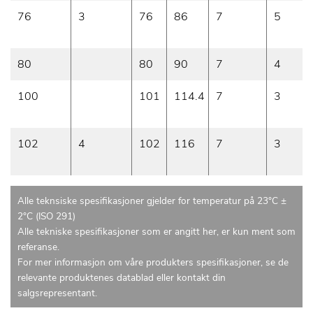
76
3
76
86
7
5
80
80
90
7
4
100
101
114.4
7
3
102
4
102
116
7
3
Alle teknsiske spesifikasjoner gjelder for temperatur på 23°C ±
2°C (ISO 291)
Alle tekniske spesifikasjoner som er angitt her, er kun ment som
referanse.
For mer informasjon om våre produkters spesifikasjoner, se de
relevante produktenes datablad eller kontakt din
salgsrepresentant.