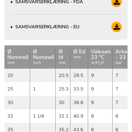
SAMSVARSERKLÆRING - FDA
SAMSVARSERKLÆRING - EU
Ø
Ø
Ø
Ø Ed
Vakuum
Arbeid
Nominell
Nominell
Id
23 °C
- 23 °C
mm
mm
inch
mm
m/H
O
bar
2
20
20.5
28.5
9
7
25
1
25.3
33.5
9
7
30
30
38.8
9
7
32
1 1/4
32.1
40.9
8
6
35
35.2
43.6
8
6