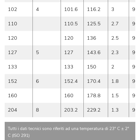
102
4
101.6
116.2
3
9
110
110.5
125.5
2.7
9
120
120
136
2.5
9
127
5
127
143.6
2.3
9
133
133
150
2
9
152
6
152.4
170.4
1.8
9
160
160
178.8
1.5
9
204
8
203.2
229.2
1.3
9
Tutti i dati tecnici sono riferiti ad una temperatura di 23° C ± 2°
C (ISO 291)