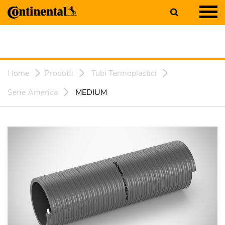
Home
Prodotti
Tubi Termoplastici
Serie America
MEDIUM