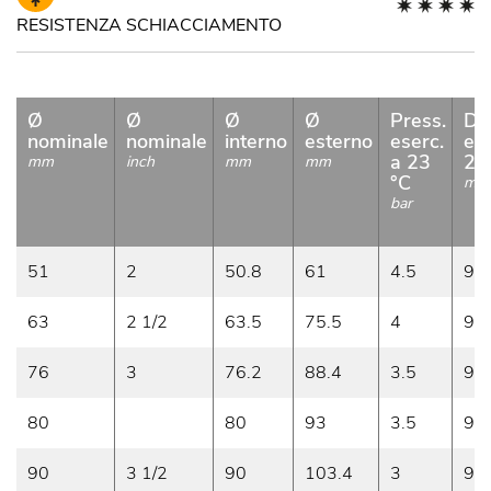
RESISTENZA SCHIACCIAMENTO
Ø
Ø
Ø
Ø
Press.
De
nominale
nominale
interno
esterno
eserc.
ese
a 23
23
mm
inch
mm
mm
°C
m/
bar
51
2
50.8
61
4.5
9
63
2 1/2
63.5
75.5
4
9
76
3
76.2
88.4
3.5
9
80
80
93
3.5
9
90
3 1/2
90
103.4
3
9