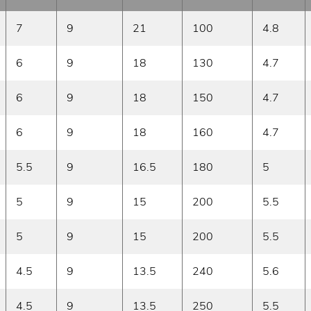
7
9
21
100
4.8
6
9
18
130
4.7
6
9
18
150
4.7
6
9
18
160
4.7
5.5
9
16.5
180
5
5
9
15
200
5.5
5
9
15
200
5.5
4.5
9
13.5
240
5.6
4.5
9
13.5
250
5.5