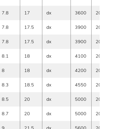
7.8
17
dx
3600
20
A ma
7.8
17.5
dx
3900
20
A ma
7.8
17.5
dx
3900
20
A ma
8.1
18
dx
4100
20
A ma
8
18
dx
4200
20
A ma
8.3
18.5
dx
4550
20
Su ri
8.5
20
dx
5000
20
A ma
8.7
20
dx
5000
20
A ma
9
21.5
dx
5600
20
A ma