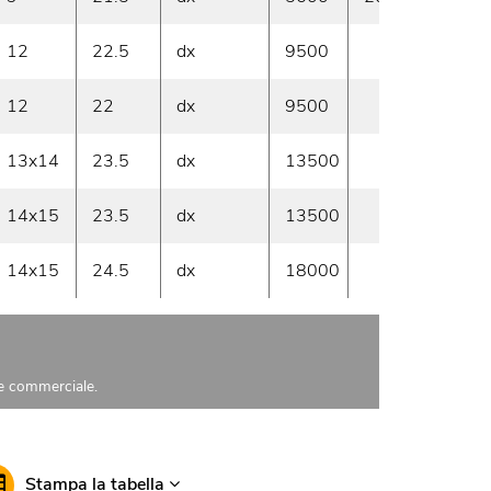
12
22.5
dx
9500
A ma
12
22
dx
9500
A ma
13x14
23.5
dx
13500
Su ri
14x15
23.5
dx
13500
A ma
14x15
24.5
dx
18000
Su ri
nte commerciale.
Stampa la tabella