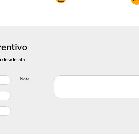
ventivo
à desiderata:
Note: