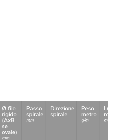
Ø filo
Passo
Direzione
Peso
Lungh.
Dispo
rigido
spirale
spirale
metro
rotolo
(AxB
mm
g/m
m
se
ovale)
mm