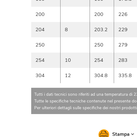
200
200
226
204
8
203.2
229
250
250
279
254
10
254
283
304
12
304.8
335.8
Tutti i dati tecnici sono riferiti ad una temperatura di 
Tutte le specifiche tecniche contenute nel presente d
Per ulteriori dettagli sulle specifiche dei nostri prodo
Stampa