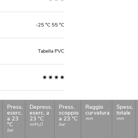
-25 °C 55 °C
Tabella PVC
Press.
Depress.
Press.
Raggio
Spess.
o
eserc.
eserc. a
scoppio
curvatura
totale
a 23
23 °C
a 23 °C
mm
mm
°C
m/H
O
bar
2
bar