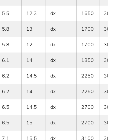
5.5
12.3
dx
1650
30
A ma
5.8
13
dx
1700
30
A ma
5.8
12
dx
1700
30
A ma
6.1
14
dx
1850
30
A ma
6.2
14.5
dx
2250
30
A ma
6.2
14
dx
2250
30
A ma
6.5
14.5
dx
2700
30
A ma
6.5
15
dx
2700
30
A ma
7.1
15.5
dx
3100
30
A ma