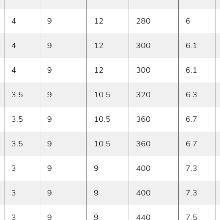
4
9
12
280
6
4
9
12
300
6.1
4
9
12
300
6.1
3.5
9
10.5
320
6.3
3.5
9
10.5
360
6.7
3.5
9
10.5
360
6.7
3
9
9
400
7.3
3
9
9
400
7.3
3
9
9
440
7.5