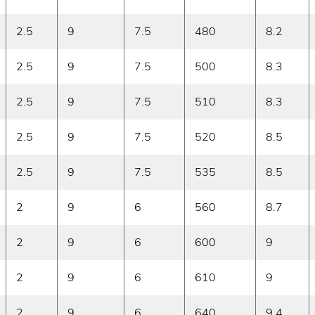
2.5
9
7.5
480
8.2
2.5
9
7.5
500
8.3
2.5
9
7.5
510
8.3
2.5
9
7.5
520
8.5
2.5
9
7.5
535
8.5
2
9
6
560
8.7
2
9
6
600
9
2
9
6
610
9
2
9
6
640
9.4