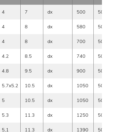
4
7
dx
500
50
A ma
4
8
dx
580
50
A ma
4
8
dx
700
50
A ma
4.2
8.5
dx
740
50
Su ri
4.8
9.5
dx
900
50
A ma
5.7x5.2
10.5
dx
1050
50
A ma
5
10.5
dx
1050
50
Su ri
5.3
11.3
dx
1250
50
A ma
5,1
11.3
dx
1390
50
A ma