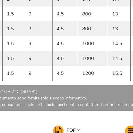
1.5
9
4.5
800
13
1.5
9
4.5
800
13
1.5
9
4.5
1000
14.5
1.5
9
4.5
1000
14.5
1.5
9
4.5
1200
15.5
23° C ± 2° C (ISO 291)
ocumento sono fornite solo a scopo informativo.
tti, consultare le schede tecniche pertinenti o contattare il proprio refere
PDF