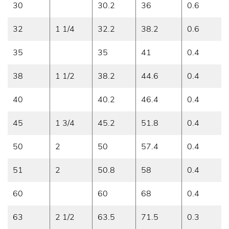
30
30.2
36
0.6
32
1 1/4
32.2
38.2
0.6
35
35
41
0.4
38
1 1/2
38.2
44.6
0.4
40
40.2
46.4
0.4
45
1 3/4
45.2
51.8
0.4
50
2
50
57.4
0.4
51
2
50.8
58
0.4
60
60
68
0.4
63
2 1/2
63.5
71.5
0.3