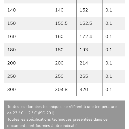
140
140
152
0.1
150
150.5
162.5
0.1
160
160
172.4
0.1
180
180
193
0.1
200
200
214
0.1
250
250
265
0.1
300
304.8
320
0.1
Toutes les données techniques se réfèrent à une température
de 23 ° C ± 2 ° C (ISO 291)
Toutes les spécifications techniques présentées dans ce
document sont fournies à titre indicatif.