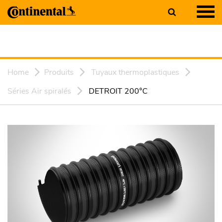
Home
Produits
Tuyaux thermoplastiques
Séries Air spiralés
DETROIT 200°C