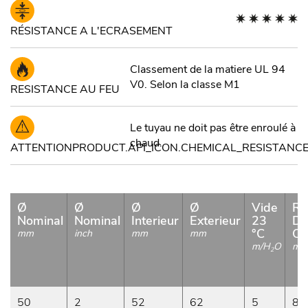
RÉSISTANCE A L'ECRASEMENT
Classement de la matiere UL 94
V0. Selon la classe M1
RESISTANCE AU FEU
Le tuyau ne doit pas être enroulé à
chaud.
ATTENTIONPRODUCT.API_ICON.CHEMICAL_RESISTANCE
Ø
Ø
Ø
Ø
Vide
Ra
Nominal
Nominal
Interieur
Exterieur
23
De
°C
Co
mm
inch
mm
mm
m/H
O
m
2
50
2
52
62
5
80