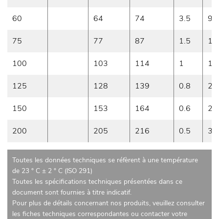
60
64
74
3.5
90
75
77
87
1.5
10
100
103
114
1
15
125
128
139
0.8
20
150
153
164
0.6
23
200
205
216
0.5
30
Toutes les données techniques se réfèrent à une température
de 23 ° C ± 2 ° C (ISO 291)
Toutes les spécifications techniques présentées dans ce
document sont fournies à titre indicatif.
Pour plus de détails concernant nos produits, veuillez consulter
les fiches techniques correspondantes ou contacter votre