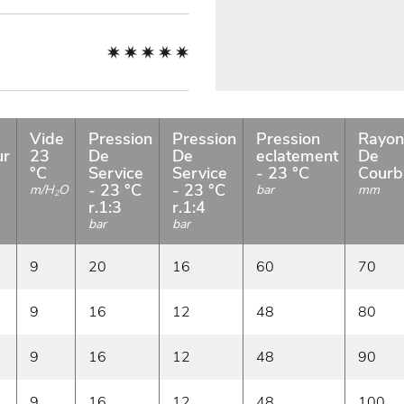
Vide
Pression
Pression
Pression
Rayon
ur
23
De
De
eclatement
De
°C
Service
Service
- 23 °C
Courb
- 23 °C
- 23 °C
m/H
O
bar
mm
2
r.1:3
r.1:4
bar
bar
9
20
16
60
70
9
16
12
48
80
9
16
12
48
90
9
16
12
48
100