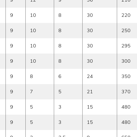
9
10
8
30
220
9
10
8
30
250
9
10
8
30
295
9
10
8
30
300
9
8
6
24
350
9
7
5
21
370
9
5
3
15
480
9
5
3
15
480