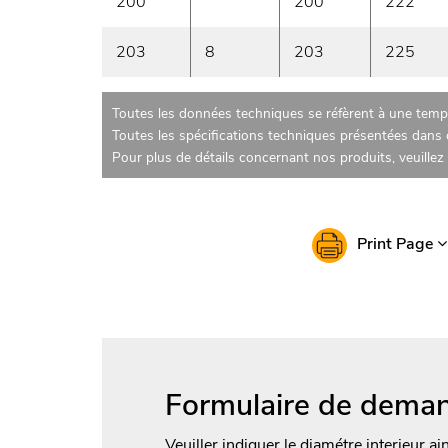
200
200
222
203
8
203
225
Toutes les données techniques se réfèrent à une tempé
Toutes les spécifications techniques présentées dans c
Pour plus de détails concernant nos produits, veuille
Print Page
Formulaire de deman
Veuiller indiquer le diamétre interieur ai