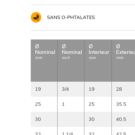
SANS O-PHTALATES
Ø
Ø
Ø
Ø
Nominal
Nominal
Interieur
Exterie
mm
inch
mm
mm
19
3/4
19
28
25
1
25
35.5
30
30
40.5
32
1 1/4
32
42.5