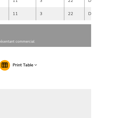
11
3
22
Droite
1
11
3
22
Droite
1
présentant commercial.
Print Table