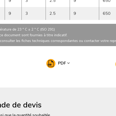
9
3
2.5
9
650
9
3
2.5
9
650
rature de 23 ° C ± 2 ° C (ISO 291)
e document sont fournies à titre indicatif.
z consulter les fiches techniques correspondantes ou contacter votre re
PDF
de de devis
nsi que la quantité souhaitée