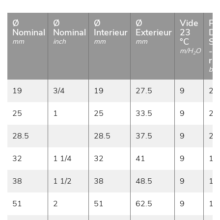
Ø
Ø
Ø
Ø
Vide
Pr
Nominal
Nominal
Interieur
Exterieur
23
De
°C
Se
mm
inch
mm
mm
- 
m/H
O
2
r.1
bar
19
3/4
19
27.5
9
26
25
1
25
33.5
9
25
28.5
28.5
37.5
9
21
32
1 1/4
32
41
9
18
38
1 1/2
38
48.5
9
17
51
2
51
62.5
9
14