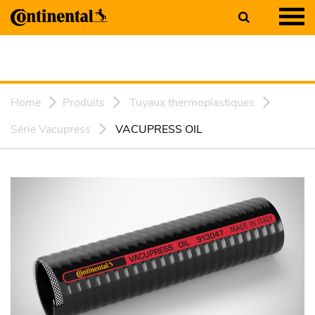
Home
Produits
Tuyaux thermoplastiques
Série Vacupress
VACUPRESS OIL