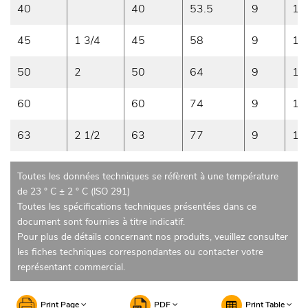
40
40
53.5
9
14
45
1 3/4
45
58
9
12
50
2
50
64
9
12
60
60
74
9
12
63
2 1/2
63
77
9
12
Toutes les données techniques se réfèrent à une température
de 23 ° C ± 2 ° C (ISO 291)
Toutes les spécifications techniques présentées dans ce
document sont fournies à titre indicatif.
Pour plus de détails concernant nos produits, veuillez consulter
les fiches techniques correspondantes ou contacter votre
représentant commercial.
Print Page
PDF
Print Table