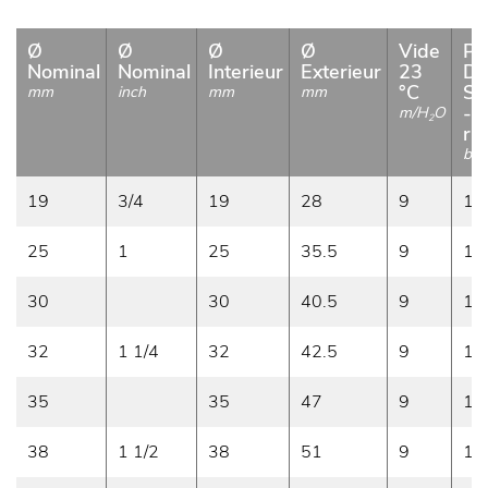
Ø
Ø
Ø
Ø
Vide
Pr
Nominal
Nominal
Interieur
Exterieur
23
De
°C
Se
mm
inch
mm
mm
- 
m/H
O
2
r.1
bar
19
3/4
19
28
9
16
25
1
25
35.5
9
16
30
30
40.5
9
16
32
1 1/4
32
42.5
9
16
35
35
47
9
14
38
1 1/2
38
51
9
14