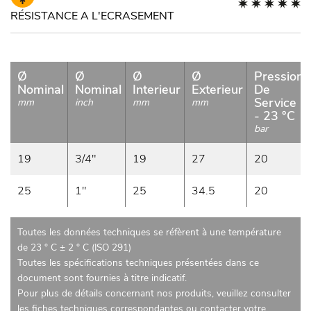
RÉSISTANCE A L'ECRASEMENT
Ø
Ø
Ø
Ø
Pression
Nominal
Nominal
Interieur
Exterieur
De
Service
mm
inch
mm
mm
- 23 °C
bar
19
3/4"
19
27
20
25
1"
25
34.5
20
Toutes les données techniques se réfèrent à une température
de 23 ° C ± 2 ° C (ISO 291)
Toutes les spécifications techniques présentées dans ce
document sont fournies à titre indicatif.
Pour plus de détails concernant nos produits, veuillez consulter
les fiches techniques correspondantes ou contacter votre