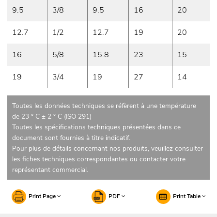
9.5
3/8
9.5
16
20
12.7
1/2
12.7
19
20
16
5/8
15.8
23
15
19
3/4
19
27
14
Toutes les données techniques se réfèrent à une température
de 23 ° C ± 2 ° C (ISO 291)
Toutes les spécifications techniques présentées dans ce
document sont fournies à titre indicatif.
Pour plus de détails concernant nos produits, veuillez consulter
les fiches techniques correspondantes ou contacter votre
représentant commercial.
Print Page
PDF
Print Table