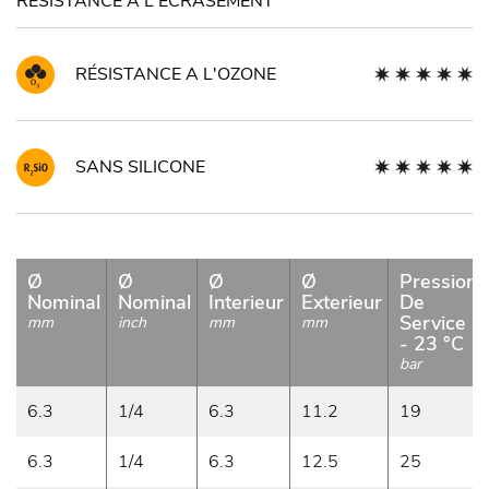
RÉSISTANCE A L'ECRASEMENT
RÉSISTANCE A L'OZONE
SANS SILICONE
Ø
Ø
Ø
Ø
Pression
Nominal
Nominal
Interieur
Exterieur
De
Service
mm
inch
mm
mm
- 23 °C
bar
6.3
1/4
6.3
11.2
19
6.3
1/4
6.3
12.5
25