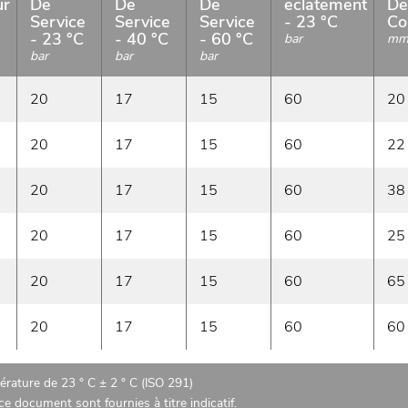
ur
De
De
De
eclatement
De
Service
Service
Service
- 23 °C
Co
- 23 °C
- 40 °C
- 60 °C
bar
m
bar
bar
bar
20
17
15
60
20
20
17
15
60
22
20
17
15
60
38
20
17
15
60
25
20
17
15
60
65
20
17
15
60
60
rature de 23 ° C ± 2 ° C (ISO 291)
e document sont fournies à titre indicatif.