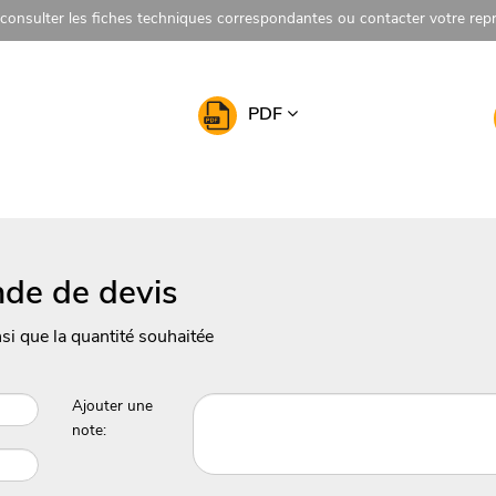
z consulter les fiches techniques correspondantes ou contacter votre re
PDF
de de devis
nsi que la quantité souhaitée
Ajouter une
note: