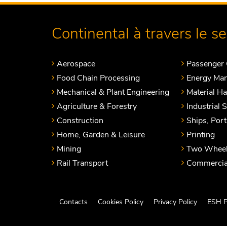
Continental à travers le s
Aerospace
Passenger 
Food Chain Processing
Energy Ma
Mechanical & Plant Engineering
Material H
Agriculture & Forestry
Industrial 
Construction
Ships, Por
Home, Garden & Leisure
Printing
Mining
Two Wheel
Rail Transport
Commercial
Contacts
Cookies Policy
Privacy Policy
ESH P