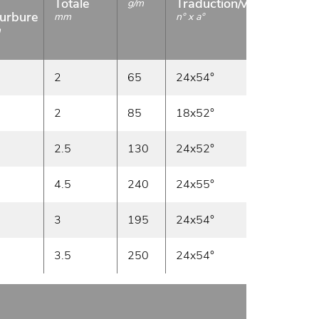
Totale
Traduction/visibilité
L'
g/m
urbure
mm
n° x a°
N
m
2
65
24x54°
23
2
85
18x52°
22
2.5
130
24x52°
17
4.5
240
24x55°
20
3
195
24x54°
14
3.5
250
24x54°
20