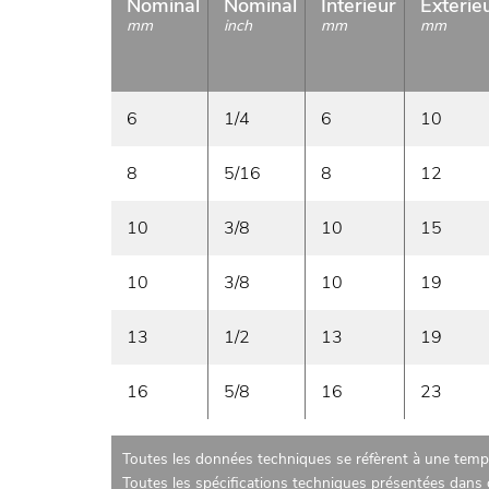
Nominal
Nominal
Interieur
Exterie
mm
inch
mm
mm
6
1/4
6
10
8
5/16
8
12
10
3/8
10
15
10
3/8
10
19
13
1/2
13
19
16
5/8
16
23
Toutes les données techniques se réfèrent à une tempé
Toutes les spécifications techniques présentées dans c