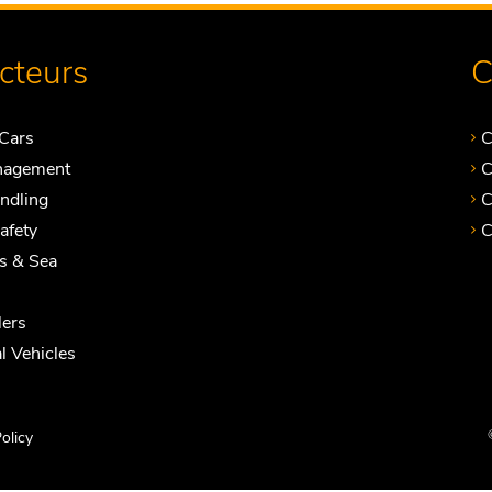
ecteurs
C
Cars
C
nagement
C
andling
C
Safety
C
ts & Sea
ers
 Vehicles
olicy