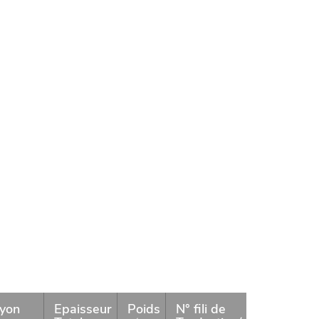
yon
Epaisseur
Poids
N° fili de
Ré