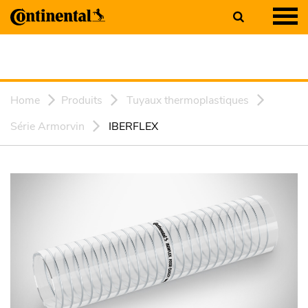
Home
Produits
Tuyaux thermoplastiques
Série Armorvin
IBERFLEX