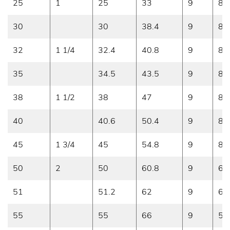
25
1
25
33
9
8.
30
30
38.4
9
8
32
1 1/4
32.4
40.8
9
8
35
34.5
43.5
9
8
38
1 1/2
38
47
9
8
40
40.6
50.4
9
8
45
1 3/4
45
54.8
9
8
50
2
50
60.8
9
6
51
51.2
62
9
6
55
55
66
9
5.