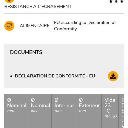
RÉSISTANCE A L'ECRASEMENT
EU according to Declaration of
ALIMENTAIRE
Conformity.
DOCUMENTS
DÉCLARATION DE CONFORMITÉ - EU
Ø
Ø
Ø
Ø
Vide
Pr
Nominal
Nominal
Interieur
Exterieur
23
De
°C
Se
mm
inch
mm
mm
- 
m/H
O
2
r.1
bar