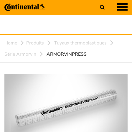
Home
Produits
Tuyaux thermoplastiques
Série Armorvin
ARMORVINPRESS