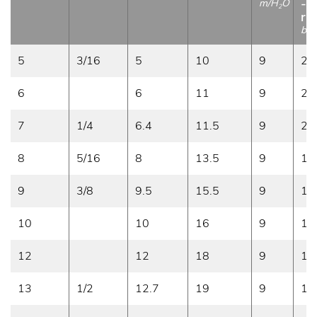
- 
m/H
O
2
r.1
bar
5
3/16
5
10
9
20
6
6
11
9
20
7
1/4
6.4
11.5
9
20
8
5/16
8
13.5
9
18
9
3/8
9.5
15.5
9
18
10
10
16
9
17
12
12
18
9
16
13
1/2
12.7
19
9
15