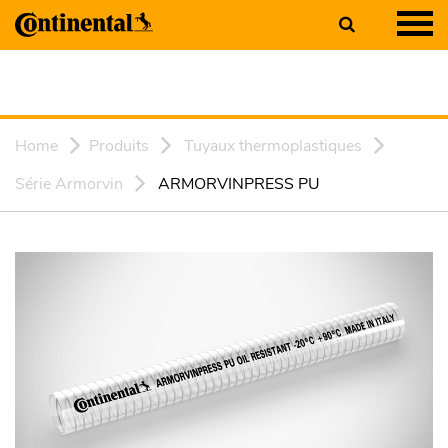
Home
Produits
Tuyaux thermoplastiques
Série Armorvin
ARMORVINPRESS PU