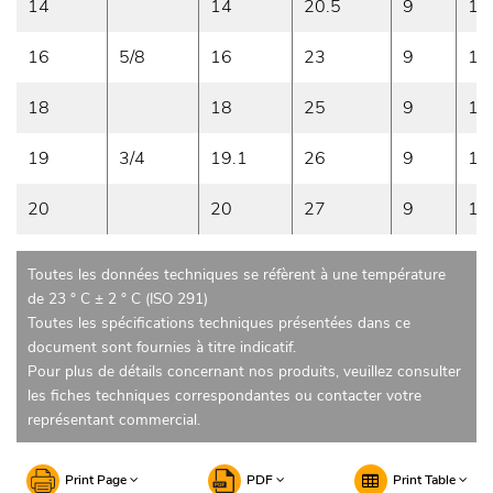
14
14
20.5
9
14
16
5/8
16
23
9
14
18
18
25
9
12
19
3/4
19.1
26
9
12
20
20
27
9
12
Toutes les données techniques se réfèrent à une température
de 23 ° C ± 2 ° C (ISO 291)
Toutes les spécifications techniques présentées dans ce
document sont fournies à titre indicatif.
Pour plus de détails concernant nos produits, veuillez consulter
les fiches techniques correspondantes ou contacter votre
représentant commercial.
Print Page
PDF
Print Table