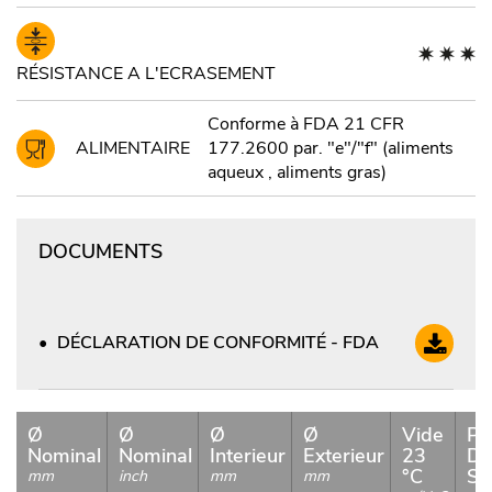
RÉSISTANCE A L'ECRASEMENT
Conforme à FDA 21 CFR
ALIMENTAIRE
177.2600 par. "e"/"f" (aliments
aqueux , aliments gras)
DOCUMENTS
DÉCLARATION DE CONFORMITÉ - FDA
Ø
Ø
Ø
Ø
Vide
Pr
Nominal
Nominal
Interieur
Exterieur
23
De
°C
Se
mm
inch
mm
mm