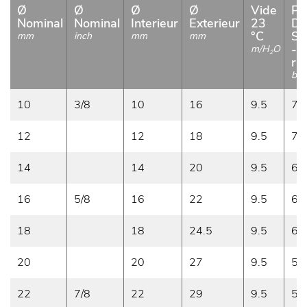
Ø
Ø
Ø
Ø
Vide
Pr
Nominal
Nominal
Interieur
Exterieur
23
De
°C
Se
mm
inch
mm
mm
- 
m/H
O
2
r.1
bar
10
3/8
10
16
9.5
7
12
12
18
9.5
7
14
14
20
9.5
6
16
5/8
16
22
9.5
6
18
18
24.5
9.5
6
20
20
27
9.5
5
22
7/8
22
29
9.5
5