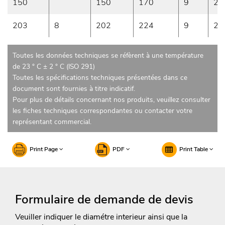
150
150
170
9
2
203
8
202
224
9
2
Toutes les données techniques se réfèrent à une température
de 23 ° C ± 2 ° C (ISO 291)
Toutes les spécifications techniques présentées dans ce
document sont fournies à titre indicatif.
Pour plus de détails concernant nos produits, veuillez consulter
les fiches techniques correspondantes ou contacter votre
représentant commercial.
Print Page
PDF
Print Table
Formulaire de demande de devis
Veuiller indiquer le diamétre interieur ainsi que la