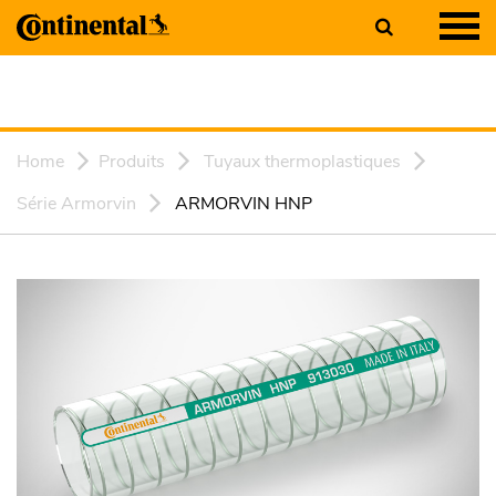
Home
Produits
Tuyaux thermoplastiques
Série Armorvin
ARMORVIN HNP