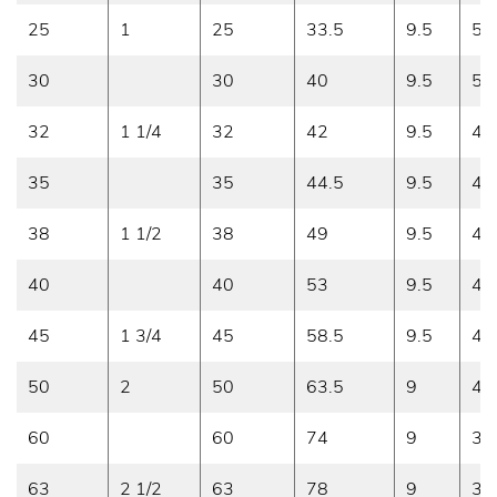
25
1
25
33.5
9.5
5
30
30
40
9.5
5
32
1 1/4
32
42
9.5
4.
35
35
44.5
9.5
4.
38
1 1/2
38
49
9.5
4.
40
40
53
9.5
4
45
1 3/4
45
58.5
9.5
4
50
2
50
63.5
9
4
60
60
74
9
3.
63
2 1/2
63
78
9
3.