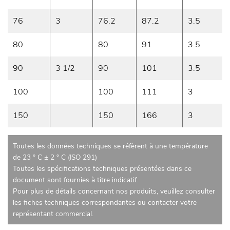
76
3
76.2
87.2
3.5
80
80
91
3.5
90
3 1/2
90
101
3.5
100
100
111
3
150
150
166
3
Toutes les données techniques se réfèrent à une température
de 23 ° C ± 2 ° C (ISO 291)
Toutes les spécifications techniques présentées dans ce
document sont fournies à titre indicatif.
Pour plus de détails concernant nos produits, veuillez consulter
les fiches techniques correspondantes ou contacter votre
représentant commercial.