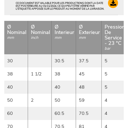
CE DOCUMENT EST VALABLE POUR LES PRODUCTIONS DONT LA DATE
EST POSTÉRIEURE AU 01/11/2024, CE QUI PEUT ÊTRE VÉRIFIÉ PAR
L'ÉTIQUETTE APPOSÉE SUR LE PRODUIT AU MOMENT DE LA LIVRAISON.
Ø
Ø
Ø
Ø
Pression
Nominal
Nominal
Interieur
Exterieur
De
Service
mm
inch
mm
mm
- 23 °C
bar
30
30.5
37.5
5
38
1 1/2
38
45
5
40
40
48
5
50
2
50
59
4
60
60.5
70.5
4
70
70.5
81
4