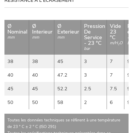
RÉSISTANCE A L'ECRASEMENT
Ø
Ø
Ø
Pression
Vide
Pr
Nominal
Interieur
Exterieur
De
23
ec
Service
°C
- 
mm
mm
mm
- 23 °C
m/H
O
ba
2
bar
38
38
45
3
7
9
40
40
47.2
3
7
9
45
45
52.2
2.5
7.5
9
50
50
58
2
6
9
Toutes les données techniques se réfèrent à une température
de 23 ° C ± 2 ° C (ISO 291)