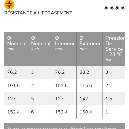
RÉSISTANCE A L'ECRASEMENT
Ø
Ø
Ø
Ø
Pression
Nominal
Nominal
Interieur
Exterieur
De
Service
mm
inch
mm
mm
- 23 °C
bar
76.2
3
76.2
88.2
3
101.6
4
101.6
115.6
2
127
5
127
142
1.5
152.4
6
152.4
168.4
1