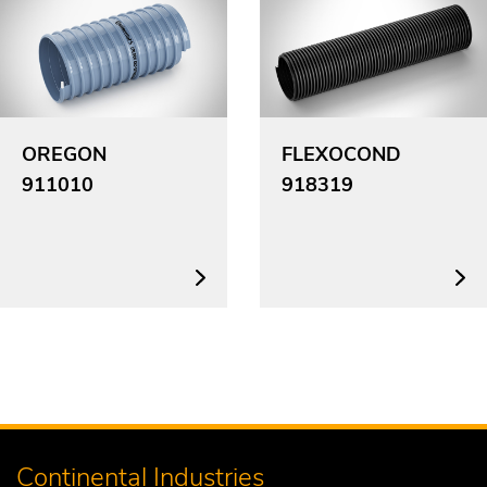
OREGON
FLEXOCOND
911010
918319
Continental Industries