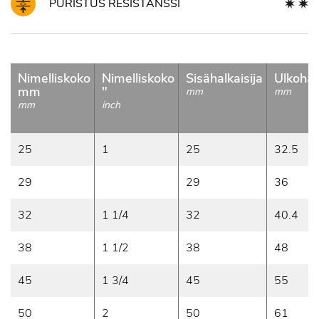
PURISTUS RESISTANSSI
Nimelliskoko
Nimelliskoko
Sisähalkaisija
Ulkohalk
mm
"
mm
mm
mm
inch
25
1
25
32.5
29
29
36
32
1 1/4
32
40.4
38
1 1/2
38
48
45
1 3/4
45
55
50
2
50
61