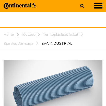
Home
Tuotteet
Termoplastiset letkut
Spiraled Air-sarja
EVA INDUSTRIAL