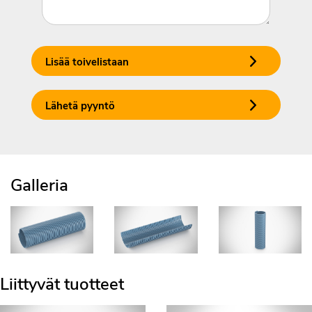
Lisää toivelistaan
Lähetä pyyntö
Galleria
Liittyvät tuotteet