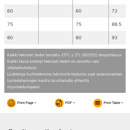
60
60
72
75
75
88.5
80
80
93
Kaikki tekniset tiedot testattu 23°C ± 2°C (ISO291) lämpötilassa.
Kaikki tässä esitetyt tekniset tiedot on annettu vain
viitetarkoituksiin.
Lisätietoja tuotteidemme teknisistä tiedoista saat asianomaisten
tuotedatasivujen kautta tai ottamalla yhteyttä
myyntiedustajaasi.
Print Page
PDF
Print Table