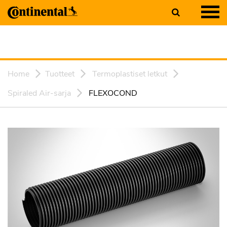
Home
Tuotteet
Termoplastiset letkut
Spiraled Air-sarja
FLEXOCOND