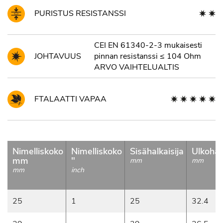
PURISTUS RESISTANSSI
CEI EN 61340-2-3 mukaisesti
JOHTAVUUS
pinnan resistanssi ≤ 104 Ohm
ARVO VAIHTELUALTIS
FTALAATTI VAPAA
Nimelliskoko
Nimelliskoko
Sisähalkaisija
Ulkohalk
mm
"
mm
mm
mm
inch
25
1
25
32.4