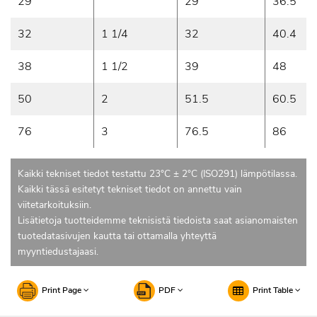
29
29
36.5
32
1 1/4
32
40.4
38
1 1/2
39
48
50
2
51.5
60.5
76
3
76.5
86
Kaikki tekniset tiedot testattu 23°C ± 2°C (ISO291) lämpötilassa.
Kaikki tässä esitetyt tekniset tiedot on annettu vain
viitetarkoituksiin.
Lisätietoja tuotteidemme teknisistä tiedoista saat asianomaisten
tuotedatasivujen kautta tai ottamalla yhteyttä
myyntiedustajaasi.
Print Page
PDF
Print Table