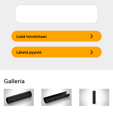
Lisää toivelistaan
Lähetä pyyntö
Galleria