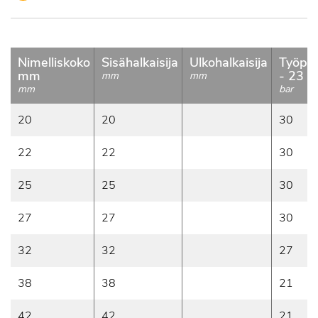
Nimelliskoko
Sisähalkaisija
Ulkohalkaisija
Työpa
mm
- 23 °
mm
mm
mm
bar
20
20
30
22
22
30
25
25
30
27
27
30
32
32
27
38
38
21
42
42
21