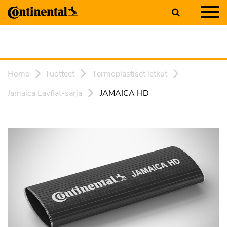
Home
Tuotteet
Termoplastiset letkut
Jamaica Layflat-sarja
JAMAICA HD