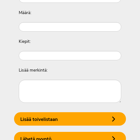
Määrä:
Kiepit:
Lisää merkintä:
Lisää toivelistaan
Lähetä pyyntö