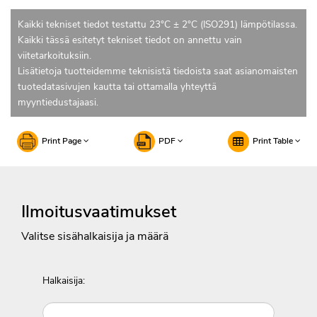
Kaikki tekniset tiedot testattu 23°C ± 2°C (ISO291) lämpötilassa.
Kaikki tässä esitetyt tekniset tiedot on annettu vain
viitetarkoituksiin.
Lisätietoja tuotteidemme teknisistä tiedoista saat asianomaisten
tuotedatasivujen kautta tai ottamalla yhteyttä
myyntiedustajaasi.
Print Page
PDF
Print Table
Ilmoitusvaatimukset
Valitse sisähalkaisija ja määrä
Halkaisija: