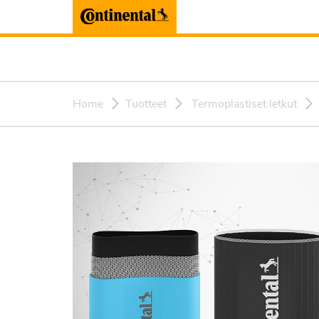
Home
Tuotteet
Termoplastiset letkut