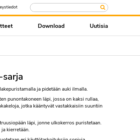
eystiedot
tteet
Download
Uutisia
-sarja
kepuristamalla ja pidetään auki ilmalla.
ten punontakoneen läpi, jossa on kaksi rullaa,
nkakeloja, jotka kääntyvät vastakkaisiin suuntiin
truusiopään läpi, jonne ulkokerros puristetaan.
 ja kierretään.
tuotetaan eri käyttötarkoituksiin sopivia