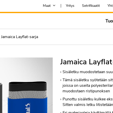
Maat
Yritys
Setrifikaatit
Yht
Tuo
Jamaica Layflat-sarja
Jamaica Layflat
Sisäletku muodostetaan suula
Tämä sisäletku syötetään sit
joissa on useita polyesterila
muodostaen ristipunoksen
Punottu sisäletku kulkee eks
Sitten valmis letku litistetään
Eri materiaaleja käyttämällä 