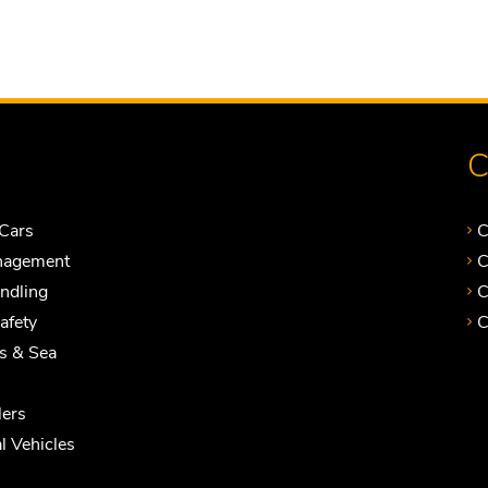
C
Cars
C
nagement
C
andling
C
Safety
C
ts & Sea
ers
 Vehicles