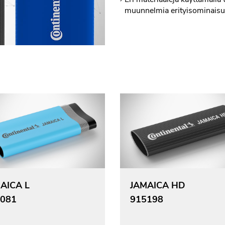
muunnelmia erityisominaisuu
AICA L
JAMAICA HD
081
915198