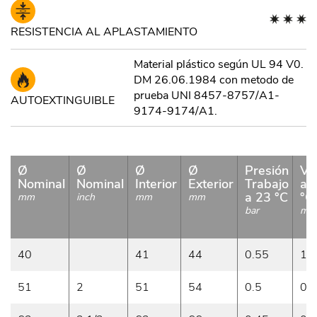
RESISTENCIA AL APLASTAMIENTO
Material plástico según UL 94 V0.
DM 26.06.1984 con metodo de
prueba UNI 8457-8757/A1-
AUTOEXTINGUIBLE
9174-9174/A1.
Ø
Ø
Ø
Ø
Presión
Va
Nominal
Nominal
Interior
Exterior
Trabajo
a 
a 23 °C
°C
mm
inch
mm
mm
bar
m/
40
41
44
0.55
1
51
2
51
54
0.5
0.