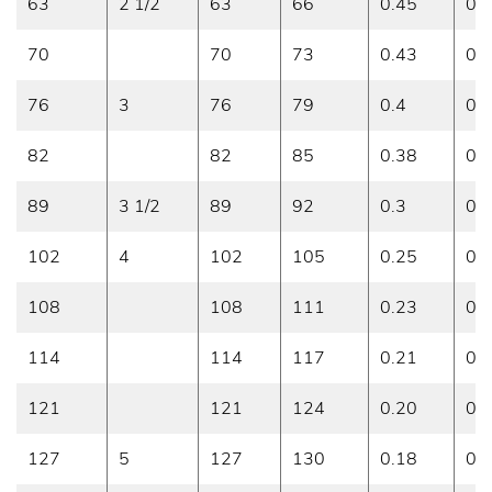
63
2 1/2
63
66
0.45
0.9
70
70
73
0.43
0.
76
3
76
79
0.4
0.8
82
82
85
0.38
0.
89
3 1/2
89
92
0.3
0.7
102
4
102
105
0.25
0.
108
108
111
0.23
0.6
114
114
117
0.21
0.
121
121
124
0.20
0.5
127
5
127
130
0.18
0.