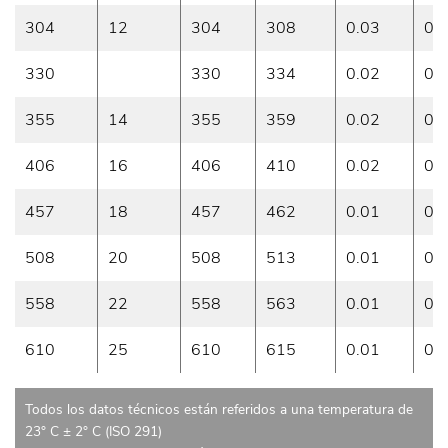
304
12
304
308
0.03
0.
330
330
334
0.02
0.
355
14
355
359
0.02
0.
406
16
406
410
0.02
0.
457
18
457
462
0.01
0.
508
20
508
513
0.01
0.
558
22
558
563
0.01
0.
610
25
610
615
0.01
0.
Todos los datos técnicos están referidos a una temperatura de
23° C ± 2° C (ISO 291)