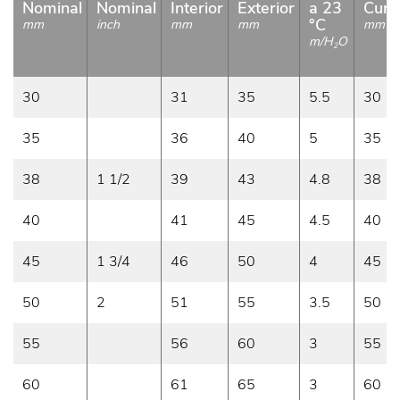
Nominal
Nominal
Interior
Exterior
a 23
Curv
°C
mm
inch
mm
mm
mm
m/H
O
2
30
31
35
5.5
30
35
36
40
5
35
38
1 1/2
39
43
4.8
38
40
41
45
4.5
40
45
1 3/4
46
50
4
45
50
2
51
55
3.5
50
55
56
60
3
55
60
61
65
3
60