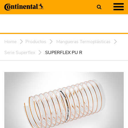
Home
Productos
Mangueras Termoplásticas
Serie Superflex
SUPERFLEX PU R