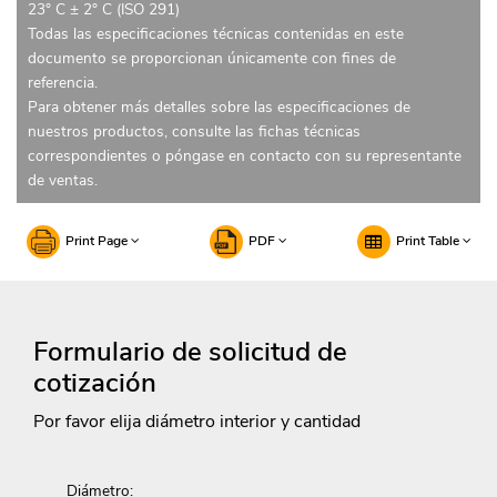
23° C ± 2° C (ISO 291)
Todas las especificaciones técnicas contenidas en este
documento se proporcionan únicamente con fines de
referencia.
Para obtener más detalles sobre las especificaciones de
nuestros productos, consulte las fichas técnicas
correspondientes o póngase en contacto con su representante
de ventas.
Print Page
PDF
Print Table
Formulario de solicitud de
cotización
Por favor elija diámetro interior y cantidad
Diámetro: