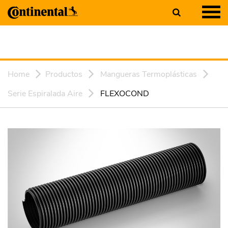
Home
Productos
Mangueras Termoplásticas
Serie Espiralada Aire
FLEXOCOND