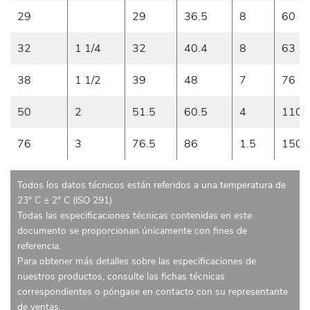
29
29
36.5
8
60
32
1 1/4
32
40.4
8
63
38
1 1/2
39
48
7
76
50
2
51.5
60.5
4
110
76
3
76.5
86
1.5
150
Todos los datos técnicos están referidos a una temperatura de
23° C ± 2° C (ISO 291)
Todas las especificaciones técnicas contenidas en este
documento se proporcionan únicamente con fines de
referencia.
Para obtener más detalles sobre las especificaciones de
nuestros productos, consulte las fichas técnicas
correspondientes o póngase en contacto con su representante
de ventas.