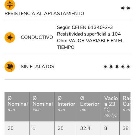
RESISTENCIA AL APLASTAMIENTO
Según CEI EN 61340-2-3
Resistividad superficial ≤ 104
CONDUCTIVO
Ohm VALOR VARIABLE EN EL
TIEMPO
SIN FTALATOS
Ø
Ø
Ø
Ø
Vacío
Radi
Nominal
Nominal
Interior
Exterior
a 23
Curv
°C
mm
inch
mm
mm
mm
m/H
O
2
25
1
25
32.4
8
38