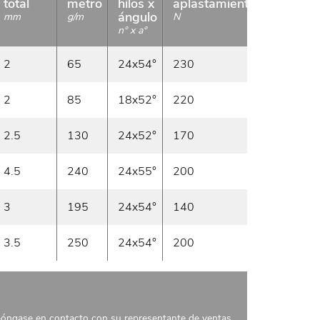
total
metro
hilos x
aplastamiento
Rollo
ángulo
mm
g/m
N
m
n° x a°
2
65
24x54°
230
100
2
85
18x52°
220
60
2.5
130
24x52°
170
50
4.5
240
24x55°
200
3
195
24x54°
140
30
3.5
250
24x54°
200
25
 póngase en contacto con su representante de ventas.