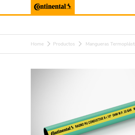
Home
Productos
Mangueras Termoplást