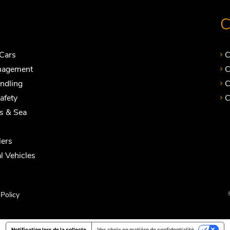
C
Cars
C
nagement
C
andling
C
Safety
C
ts & Sea
ers
 Vehicles
Policy
Notification lors de la collecte
Vos choix en matière de confidentialité