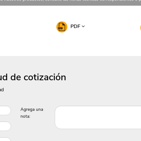
PDF
ud de cotización
ad
Agrega una
nota: