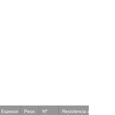
Espesor
Peso
Nº
Resistencia al
Longitu