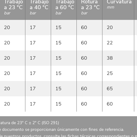
Trabajo
Trabajo
Trabajo
Rotura
Curvatura
a 23 °C
a 40 °C
a 60 °C
a 23 °C
mm
bar
bar
bar
bar
20
17
15
60
20
20
17
15
60
22
20
17
15
60
38
20
17
15
60
25
20
17
15
60
65
20
17
15
60
60
atura de 23° C ± 2° C (ISO 291)
te documento se proporcionan únicamente con fines de referencia.
 de nuestros productos, consulte las fichas técnicas correspondientes o