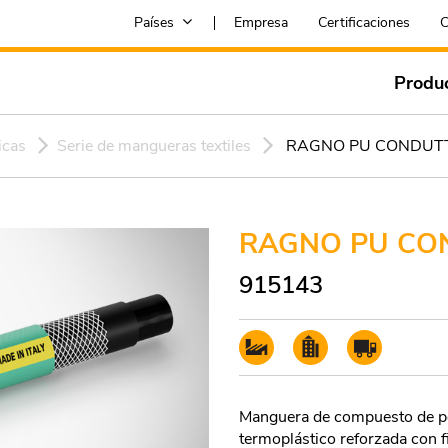
Países
Empresa
Certificaciones
C
Produ
icas
Serie de mangueras textiles
RAGNO PU CONDUT
RAGNO PU CO
915143
Manguera de compuesto de po
termoplástico reforzada con fi