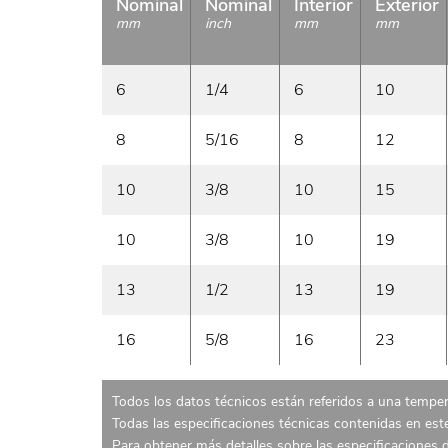
Nominal
Nominal
Interior
Exterior
mm
inch
mm
mm
6
1/4
6
10
8
5/16
8
12
10
3/8
10
15
10
3/8
10
19
13
1/2
13
19
16
5/8
16
23
Todos los datos técnicos están referidos a una temper
Todas las especificaciones técnicas contenidas en es
Para obtener más detalles sobre las especificaciones